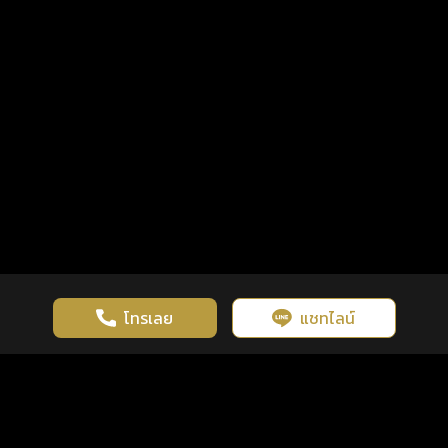
โทรเลย
แชทไลน์
เว็บไซต์นี้มีการใช้งานคุกกี้ เพื่อเพิ่มประสิทธิภาพและประสบการณ์ที่ดี
ดวงดูดี
×
คลิกดูดวงฟรี
ยอมรับ
รู้ก่อน พร้อมกว่า ทุกจังหวะชีวิต
ในการใช้งานเว็บไซต์
นโยบายความเป็นส่วนตัว