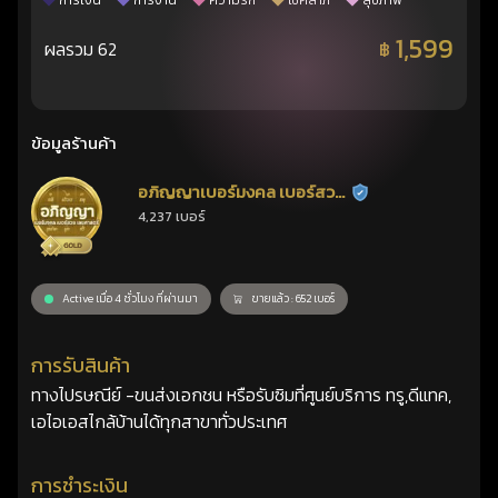
การเงิน
การงาน
ความรัก
โชคลาภ
สุขภาพ
1,599
ผลรวม 62
฿
ข้อมูลร้านค้า
อภิญญาเบอร์มงคล เบอร์สวย
ร้านยืนยันแล้ว
4,237 เบอร์
เลขศาสตร์
Active เมื่อ 4 ชั่วโมง ที่ผ่านมา
ขายแล้ว : 652 เบอร์
การรับสินค้า
ทางไปรษณีย์ -ขนส่งเอกชน หรือรับซิมที่ศูนย์บริการ ทรู,ดีแทค,
เอไอเอสไกล้บ้านได้ทุกสาขาทั่วประเทศ
การชำระเงิน