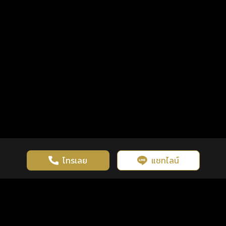
โทรเลย
แชทไลน์
เว็บไซต์นี้มีการใช้งานคุกกี้ เพื่อเพิ่มประสิทธิภาพและประสบการณ์ที่ดี
ดวงดูดี
×
คลิกดูดวงฟรี
ยอมรับ
รู้ก่อน พร้อมกว่า ทุกจังหวะชีวิต
ในการใช้งานเว็บไซต์
นโยบายความเป็นส่วนตัว