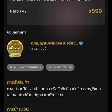
การเงิน
การงาน
ความรัก
โชคลาภ
สุขภาพ
599
ผลรวม 42
฿
ข้อมูลร้านค้า
อภิญญาเบอร์มงคล เบอร์สวย
ร้านยืนยันแล้ว
4,237 เบอร์
เลขศาสตร์
Active เมื่อ 3 วัน ที่ผ่านมา
ขายแล้ว : 652 เบอร์
การรับสินค้า
ทางไปรษณีย์ -ขนส่งเอกชน หรือรับซิมที่ศูนย์บริการ ทรู,ดีแทค,
เอไอเอสไกล้บ้านได้ทุกสาขาทั่วประเทศ
การชำระเงิน