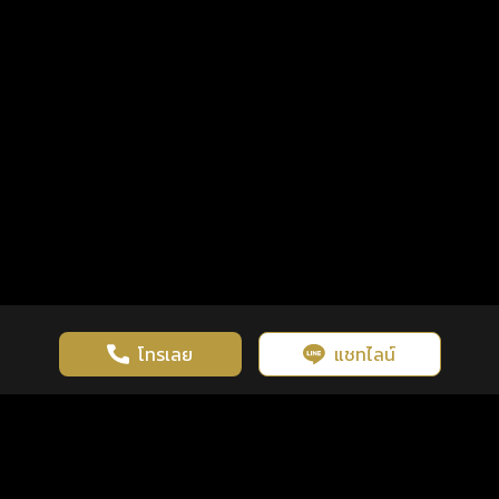
โทรเลย
แชทไลน์
เว็บไซต์นี้มีการใช้งานคุกกี้ เพื่อเพิ่มประสิทธิภาพและประสบการณ์ที่ดี
ดวงดูดี
×
คลิกดูดวงฟรี
ยอมรับ
รู้ก่อน พร้อมกว่า ทุกจังหวะชีวิต
ในการใช้งานเว็บไซต์
นโยบายความเป็นส่วนตัว