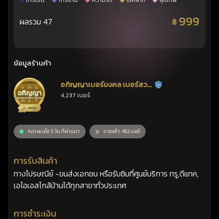
การเงิน
การงาน
ความรัก
โชคลาภ
สุขภาพ
999
ผลรวม 47
฿
ข้อมูลร้านค้า
อภิญญาเบอร์มงคล เบอร์สวย
ร้านยืนยันแล้ว
4,237 เบอร์
เลขศาสตร์
Active เมื่อ 3 วัน ที่ผ่านมา
ขายแล้ว : 652 เบอร์
การรับสินค้า
ทางไปรษณีย์ -ขนส่งเอกชน หรือรับซิมที่ศูนย์บริการ ทรู,ดีแทค,
เอไอเอสไกล้บ้านได้ทุกสาขาทั่วประเทศ
การชำระเงิน