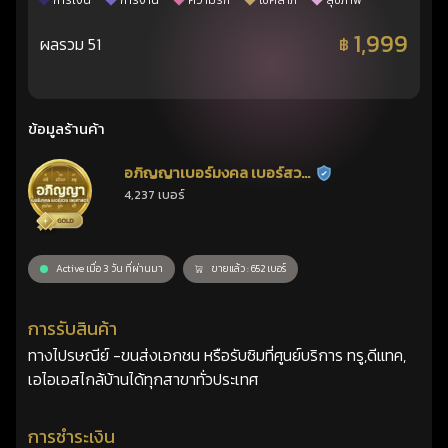
การเงิน
การงาน
ความรัก
โชคลาภ
สุขภาพ
1,999
ผลรวม 51
฿
ข้อมูลร้านค้า
อภิญญาเบอร์มงคล เบอร์สวย
ร้านยืนยันแล้ว
4,237 เบอร์
เลขศาสตร์
Active เมื่อ 3 วัน ที่ผ่านมา
ขายแล้ว : 652 เบอร์
การรับสินค้า
ทางไปรษณีย์ -ขนส่งเอกชน หรือรับซิมที่ศูนย์บริการ ทรู,ดีแทค,
เอไอเอสไกล้บ้านได้ทุกสาขาทั่วประเทศ
การชำระเงิน