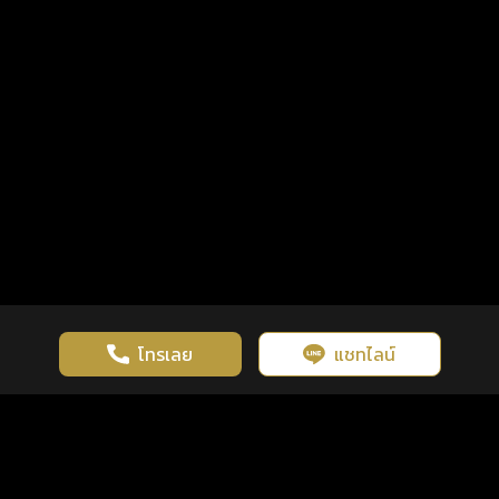
โทรเลย
แชทไลน์
เว็บไซต์นี้มีการใช้งานคุกกี้ เพื่อเพิ่มประสิทธิภาพและประสบการณ์ที่ดี
ดวงดูดี
×
คลิกดูดวงฟรี
ยอมรับ
รู้ก่อน พร้อมกว่า ทุกจังหวะชีวิต
ในการใช้งานเว็บไซต์
นโยบายความเป็นส่วนตัว