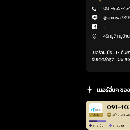
081-965-45
@apinya789
-
45หมู่7 หมู่บ้า
เปิดร้านเมื่อ : 17 กั
อัปเดตล่าสุด : 06 ส
เบอร์อื่นๆ ของ
091-40
เติมเงิน
การเงิน
การงาน