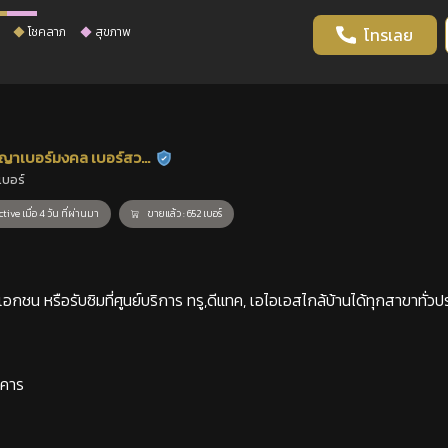
โชคลาภ
สุขภาพ
โทรเลย
ญาเบอร์มงคล เบอร์สวย
ร้านยืนยันแล้ว
เบอร์
าสตร์
tive เมื่อ 4 วัน ที่ผ่านมา
ขายแล้ว : 652 เบอร์
กชน หรือรับซิมที่ศูนย์บริการ ทรู,ดีแทค, เอไอเอสไกล้บ้านได้ทุกสาขาทั่วป
าคาร