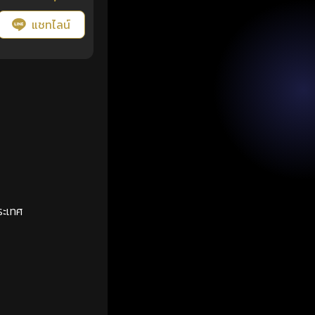
แชทไลน์
ระเทศ