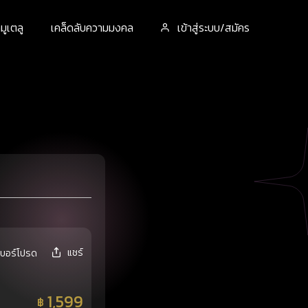
ูเตลู
เคล็ดลับความมงคล
เข้าสู่ระบบ/สมัคร
แชร์
เบอร์โปรด
1,599
฿