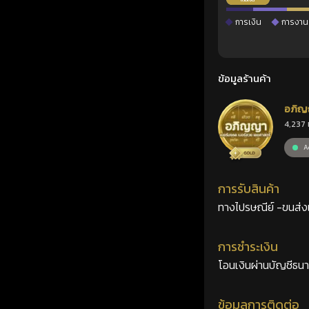
การเงิน
การงาน
ข้อมูลร้านค้า
อภิญ
4,237 
เลขศ
Ac
การรับสินค้า
ทางไปรษณีย์ -ขนส่งเอ
การชำระเงิน
โอนเงินผ่านบัญชีธน
ข้อมูลการติดต่อ