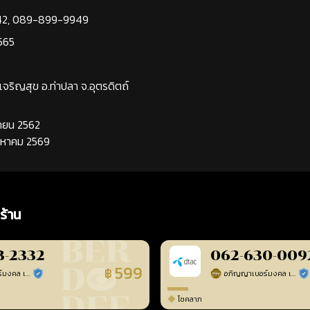
42
,
089-899-9949
565
นเจริญสุข อ.ท่าปลา จ.อุตรดิตถ์
นยายน 2562
ิงหาคม 2569
ร้าน
3-2332
062-630-009
599
฿
อภิญญาเบอร์มงคล เบอร์สวยเลขศาสตร์
อภิญญาเบอร์มงคล เบอร์สวยเลขศาสตร์
ร้านยืนยันแล้ว
ร้า
โชคลาภ