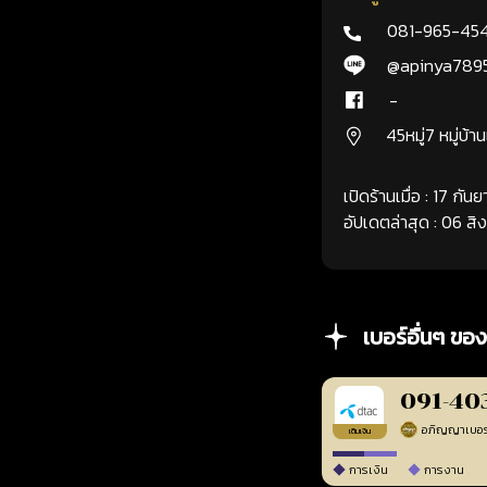
081-965-45
@apinya789
-
45หมู่7 หมู่บ้า
เปิดร้านเมื่อ : 17 กั
อัปเดตล่าสุด : 06 ส
เบอร์อื่นๆ ของ
091-40
เติมเงิน
การเงิน
การงาน