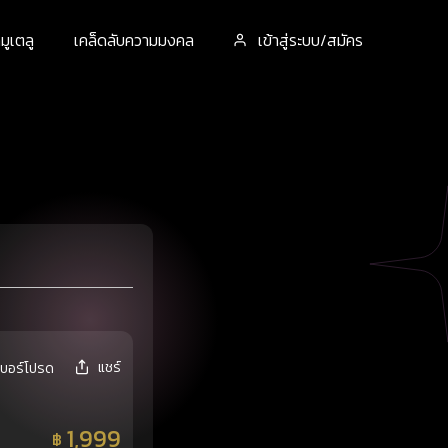
ูเตลู
เคล็ดลับความมงคล
เข้าสู่ระบบ/สมัคร
แชร์
เบอร์โปรด
1,999
฿