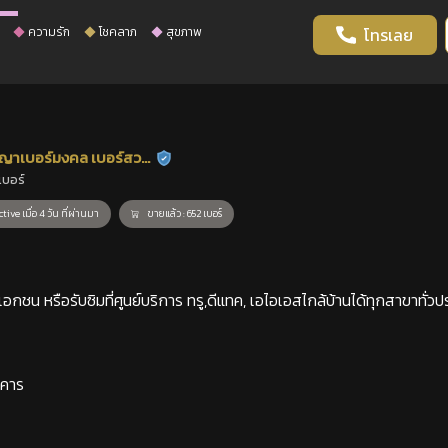
ความรัก
โชคลาภ
สุขภาพ
โทรเลย
ญาเบอร์มงคล เบอร์สวย
ร้านยืนยันแล้ว
เบอร์
าสตร์
tive เมื่อ 4 วัน ที่ผ่านมา
ขายแล้ว : 652 เบอร์
กชน หรือรับซิมที่ศูนย์บริการ ทรู,ดีแทค, เอไอเอสไกล้บ้านได้ทุกสาขาทั่วป
าคาร