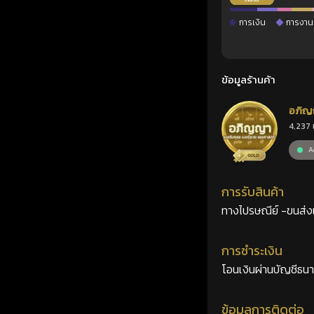
การเงิน
การงาน
ข้อมูลร้านค้า
อภิญ
4,237 
เลขศ
Ac
การรับสินค้า
ทางไปรษณีย์ -ขนส่งเอ
การชำระเงิน
โอนเงินผ่านบัญชีธน
ข้อมูลการติดต่อ