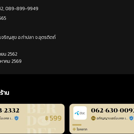
42
,
089-899-9949
565
นเจริญสุข อ.ท่าปลา จ.อุตรดิตถ์
นยายน 2562
ิงหาคม 2569
ร้าน
3-2332
062-630-009
599
฿
อภิญญาเบอร์มงคล เบอร์สวยเลขศาสตร์
อภิญญาเบอร์มงคล เบอร์สวยเลขศาสตร์
ร้านยืนยันแล้ว
ร้า
โชคลาภ