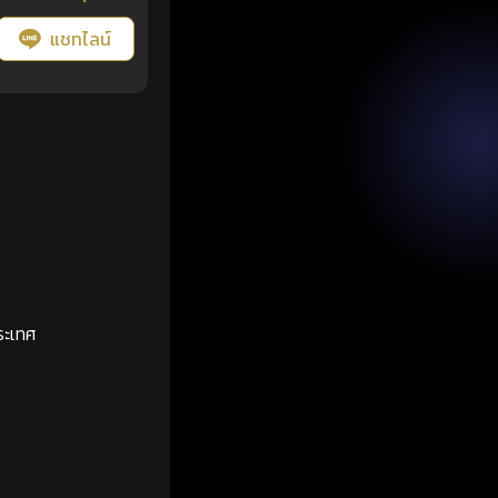
แชทไลน์
ระเทศ