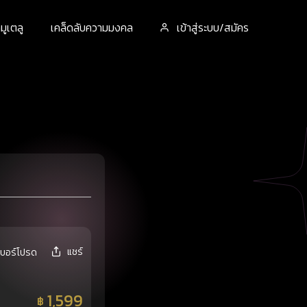
ูเตลู
เคล็ดลับความมงคล
เข้าสู่ระบบ/สมัคร
แชร์
เบอร์โปรด
1,599
฿