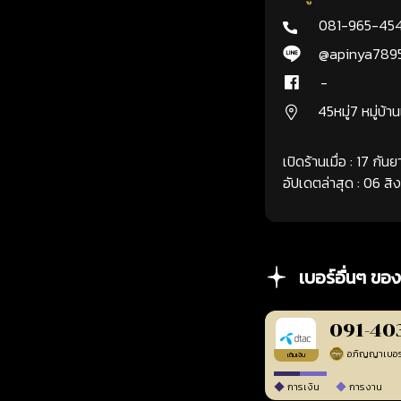
081-965-45
@apinya789
-
45หมู่7 หมู่บ้า
เปิดร้านเมื่อ : 17 กั
อัปเดตล่าสุด : 06 ส
เบอร์อื่นๆ ของ
091-40
เติมเงิน
การเงิน
การงาน