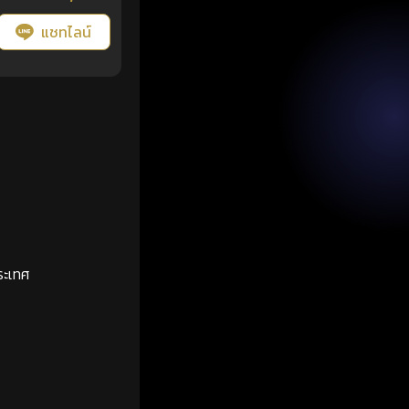
แชทไลน์
ระเทศ