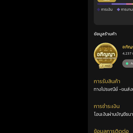
การเงิน
การงาน
ข้อมูลร้านค้า
อภิญ
4,237 
เลขศ
Ac
การรับสินค้า
ทางไปรษณีย์ -ขนส่งเอ
การชำระเงิน
โอนเงินผ่านบัญชีธน
ข้อมูลการติดต่อ