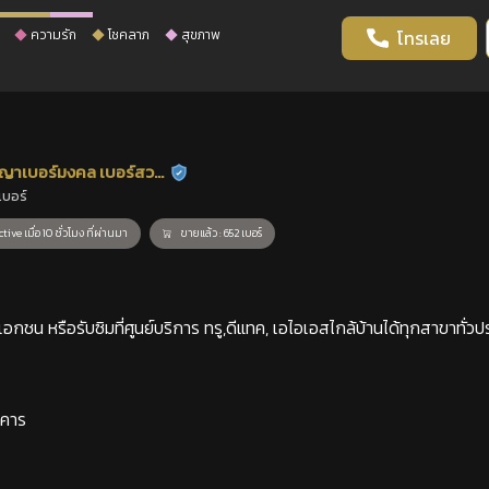
ความรัก
โชคลาภ
สุขภาพ
โทรเลย
ญาเบอร์มงคล เบอร์สวย
ร้านยืนยันแล้ว
เบอร์
าสตร์
tive เมื่อ 10 ชั่วโมง ที่ผ่านมา
ขายแล้ว : 652 เบอร์
กชน หรือรับซิมที่ศูนย์บริการ ทรู,ดีแทค, เอไอเอสไกล้บ้านได้ทุกสาขาทั่วป
าคาร