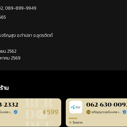
42
,
089-899-9949
565
นเจริญสุข อ.ท่าปลา จ.อุตรดิตถ์
นยายน 2562
ิงหาคม 2569
ร้าน
3-2332
062-630-009
599
฿
อภิญญาเบอร์มงคล เบอร์สวยเลขศาสตร์
อภิญญาเบอร์มงคล เบอร์สวยเลขศาสตร์
ร้านยืนยันแล้ว
ร้า
โชคลาภ