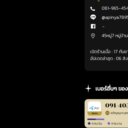
081-965-45
@apinya789
-
45หมู่7 หมู่บ้า
เปิดร้านเมื่อ : 17 กั
อัปเดตล่าสุด : 06 ส
เบอร์อื่นๆ ของ
091-40
เติมเงิน
การเงิน
การงาน