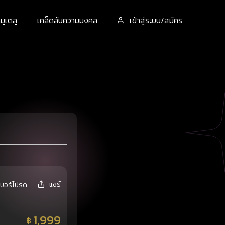
ูเตลู
เคล็ดลับความมงคล
เข้าสู่ระบบ/สมัคร
แชร์
เบอร์โปรด
1,999
฿