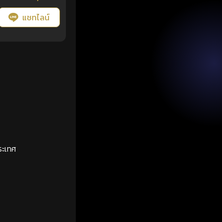
แชทไลน์
ระเทศ