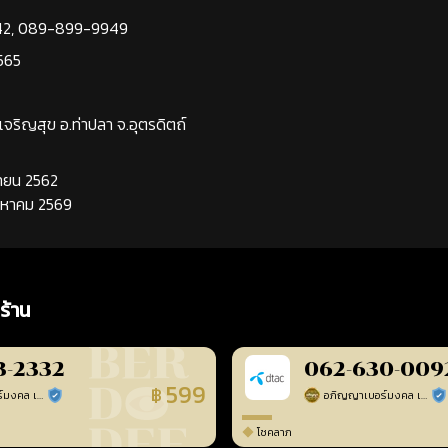
42
,
089-899-9949
565
นเจริญสุข อ.ท่าปลา จ.อุตรดิตถ์
นยายน 2562
ิงหาคม 2569
ร้าน
3-2332
062-630-009
599
฿
อภิญญาเบอร์มงคล เบอร์สวยเลขศาสตร์
อภิญญาเบอร์มงคล เบอร์สวยเลขศาสตร์
ร้านยืนยันแล้ว
ร้า
โชคลาภ