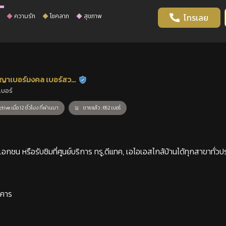
ความรัก
โชคลาภ
สุขภาพ
โทรเลย
ญาเบอร์มงคล เบอร์สวย
ร้านยืนยันแล้ว
เบอร์
าสตร์
tive เมื่อ 12 ชั่วโมง ที่ผ่านมา
ขายแล้ว : 652 เบอร์
กชน หรือรับซิมที่ศูนย์บริการ ทรู,ดีแทค, เอไอเอสไกล้บ้านได้ทุกสาขาทั่วป
าคาร