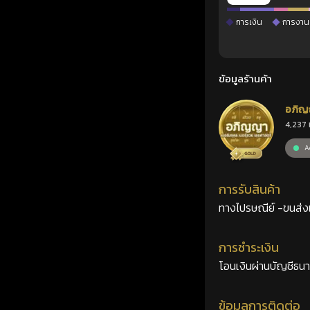
การเงิน
การงาน
ข้อมูลร้านค้า
อภิญ
4,237 
เลขศ
Ac
การรับสินค้า
ทางไปรษณีย์ -ขนส่งเอ
การชำระเงิน
โอนเงินผ่านบัญชีธน
ข้อมูลการติดต่อ