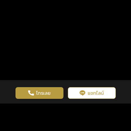
โทรเลย
แชทไลน์
เว็บไซต์นี้มีการใช้งานคุกกี้ เพื่อเพิ่มประสิทธิภาพและประสบการณ์ที่ดี
ดวงดูดี
×
คลิกดูดวงฟรี
ยอมรับ
รู้ก่อน พร้อมกว่า ทุกจังหวะชีวิต
ในการใช้งานเว็บไซต์
นโยบายความเป็นส่วนตัว