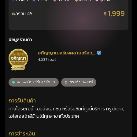
การเงิน
การงาน
ความรัก
โชคลาภ
สุขภาพ
1,999
ผลรวม 45
฿
ข้อมูลร้านค้า
อภิญญาเบอร์มงคล เบอร์สวย
ร้านยืนยันแล้ว
4,237 เบอร์
เลขศาสตร์
Active เมื่อ 17 ชั่วโมง ที่ผ่านมา
ขายแล้ว : 652 เบอร์
การรับสินค้า
ทางไปรษณีย์ -ขนส่งเอกชน หรือรับซิมที่ศูนย์บริการ ทรู,ดีแทค,
เอไอเอสไกล้บ้านได้ทุกสาขาทั่วประเทศ
การชำระเงิน