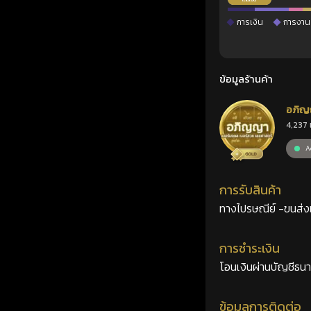
การเงิน
การงาน
ข้อมูลร้านค้า
อภิญ
4,237 
เลขศ
Ac
การรับสินค้า
ทางไปรษณีย์ -ขนส่งเอ
การชำระเงิน
โอนเงินผ่านบัญชีธน
ข้อมูลการติดต่อ