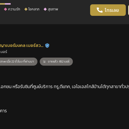
ความรัก
โชคลาภ
สุขภาพ
โทรเลย
ญาเบอร์มงคล เบอร์สวย
ร้านยืนยันแล้ว
เบอร์
าสตร์
tive เมื่อ 22 ชั่วโมง ที่ผ่านมา
ขายแล้ว : 652 เบอร์
กชน หรือรับซิมที่ศูนย์บริการ ทรู,ดีแทค, เอไอเอสไกล้บ้านได้ทุกสาขาทั่วป
าคาร