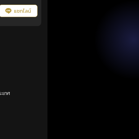
แชทไลน์
ระเทศ