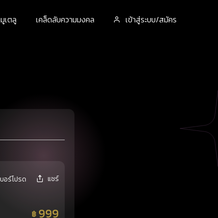
ูเตลู
เคล็ดลับความมงคล
เข้าสู่ระบบ/สมัคร
แชร์
เบอร์โปรด
999
฿