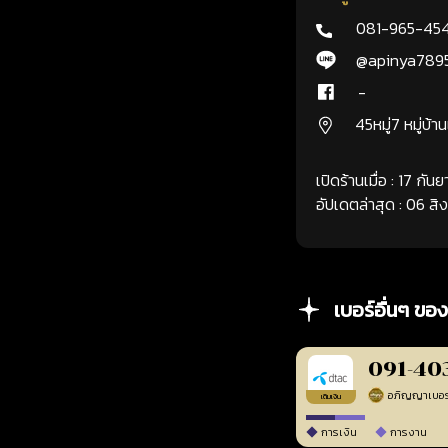
081-965-45
@apinya789
-
45หมู่7 หมู่บ้า
เปิดร้านเมื่อ : 17 กั
อัปเดตล่าสุด : 06 ส
เบอร์อื่นๆ ของ
091-40
เติมเงิน
การเงิน
การงาน