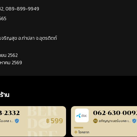
42
,
089-899-9949
565
นเจริญสุข อ.ท่าปลา จ.อุตรดิตถ์
นยายน 2562
ิงหาคม 2569
ร้าน
3-2332
062-630-009
599
฿
อภิญญาเบอร์มงคล เบอร์สวยเลขศาสตร์
อภิญญาเบอร์มงคล เบอร์สวยเลขศาสตร์
ร้านยืนยันแล้ว
ร้า
โชคลาภ