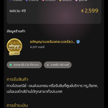
การเงิน
การงาน
ความรัก
โชคลาภ
สุขภาพ
2,599
ผลรวม 49
฿
ข้อมูลร้านค้า
อภิญญาเบอร์มงคล เบอร์สวย
ร้านยืนยันแล้ว
4,237 เบอร์
เลขศาสตร์
Active เมื่อ 2 วัน ที่ผ่านมา
ขายแล้ว : 652 เบอร์
การรับสินค้า
ทางไปรษณีย์ -ขนส่งเอกชน หรือรับซิมที่ศูนย์บริการ ทรู,ดีแทค,
เอไอเอสไกล้บ้านได้ทุกสาขาทั่วประเทศ
การชำระเงิน