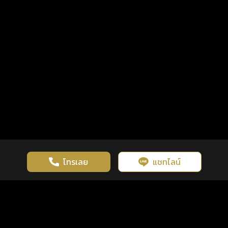
โทรเลย
แชทไลน์
เว็บไซต์นี้มีการใช้งานคุกกี้ เพื่อเพิ่มประสิทธิภาพและประสบการณ์ที่ดี
ดวงดูดี
×
คลิกดูดวงฟรี
ยอมรับ
รู้ก่อน พร้อมกว่า ทุกจังหวะชีวิต
ในการใช้งานเว็บไซต์
นโยบายความเป็นส่วนตัว