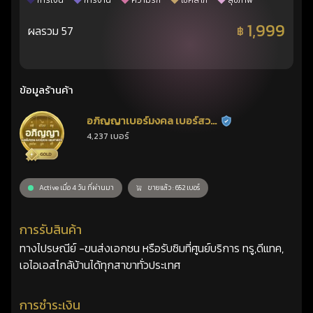
การเงิน
การงาน
ความรัก
โชคลาภ
สุขภาพ
1,999
ผลรวม 57
฿
ข้อมูลร้านค้า
อภิญญาเบอร์มงคล เบอร์สวย
ร้านยืนยันแล้ว
4,237 เบอร์
เลขศาสตร์
Active เมื่อ 4 วัน ที่ผ่านมา
ขายแล้ว : 652 เบอร์
การรับสินค้า
ทางไปรษณีย์ -ขนส่งเอกชน หรือรับซิมที่ศูนย์บริการ ทรู,ดีแทค,
เอไอเอสไกล้บ้านได้ทุกสาขาทั่วประเทศ
การชำระเงิน