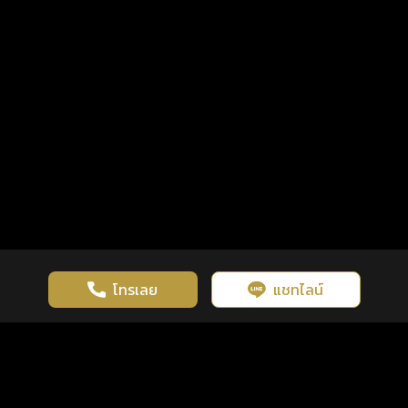
โทรเลย
แชทไลน์
เว็บไซต์นี้มีการใช้งานคุกกี้ เพื่อเพิ่มประสิทธิภาพและประสบการณ์ที่ดี
ดวงดูดี
×
คลิกดูดวงฟรี
ยอมรับ
รู้ก่อน พร้อมกว่า ทุกจังหวะชีวิต
ในการใช้งานเว็บไซต์
นโยบายความเป็นส่วนตัว