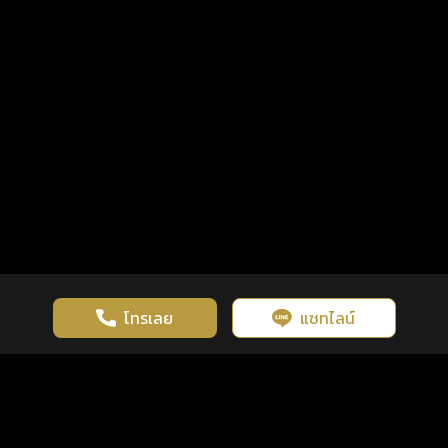
โทรเลย
แชทไลน์
เว็บไซต์นี้มีการใช้งานคุกกี้ เพื่อเพิ่มประสิทธิภาพและประสบการณ์ที่ดี
ดวงดูดี
×
คลิกดูดวงฟรี
ยอมรับ
รู้ก่อน พร้อมกว่า ทุกจังหวะชีวิต
ในการใช้งานเว็บไซต์
นโยบายความเป็นส่วนตัว