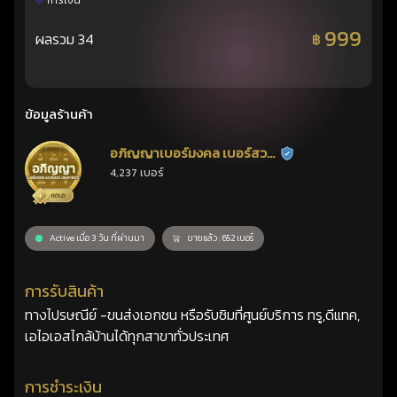
การเงิน
999
ผลรวม 34
฿
ข้อมูลร้านค้า
อภิญญาเบอร์มงคล เบอร์สวย
ร้านยืนยันแล้ว
4,237 เบอร์
เลขศาสตร์
Active เมื่อ 3 วัน ที่ผ่านมา
ขายแล้ว : 652 เบอร์
การรับสินค้า
ทางไปรษณีย์ -ขนส่งเอกชน หรือรับซิมที่ศูนย์บริการ ทรู,ดีแทค,
เอไอเอสไกล้บ้านได้ทุกสาขาทั่วประเทศ
การชำระเงิน