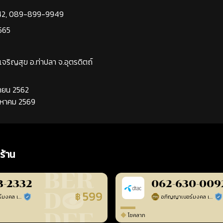
42
,
089-899-9949
565
นเจริญสุข อ.ท่าปลา จ.อุตรดิตถ์
นยายน 2562
ิงหาคม 2569
ร้าน
3-2332
062-630-009
599
฿
อภิญญาเบอร์มงคล เบอร์สวยเลขศาสตร์
อภิญญาเบอร์มงคล เบอร์สวยเลขศาสตร์
ร้านยืนยันแล้ว
ร้า
โชคลาภ