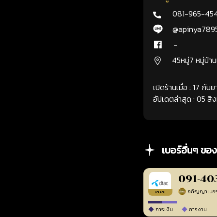
081-965-45
@apinya789
-
45หมู่7 หมู่บ้า
เปิดร้านเมื่อ : 17 กั
อัปเดตล่าสุด : 05 ส
เบอร์อื่นๆ ของ
091-40
เติมเงิน
การเงิน
การงาน