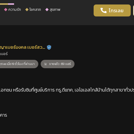
ความรัก
โชคลาภ
สุขภาพ
โทรเลย
ญาเบอร์มงคล เบอร์สวย
ร้านยืนยันแล้ว
เบอร์
าสตร์
tive เมื่อ 19 ชั่วโมง ที่ผ่านมา
ขายแล้ว : 651 เบอร์
กชน หรือรับซิมที่ศูนย์บริการ ทรู,ดีแทค, เอไอเอสไกล้บ้านได้ทุกสาขาทั่วป
าคาร