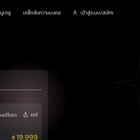
ูเตลู
เคล็ดลับความมงคล
เข้าสู่ระบบ/สมัคร
แชร์
เบอร์โปรด
19,999
฿