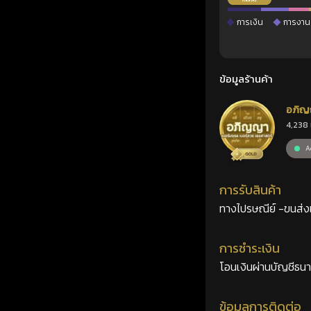
การเงิน
การงาน
ข้อมูลร้านค้า
อภิญ
4,238 
เลขศ
Ac
การรับสินค้า
ทางไปรษณีย์ -ขนส่งเอ
การชำระเงิน
โอนเงินผ่านบัญชีธน
ข้อมูลการติดต่อ