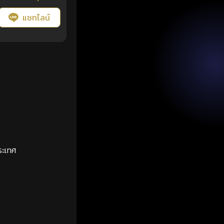
แชทไลน์
ระเทศ