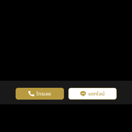
โทรเลย
แชทไลน์
เว็บไซต์นี้มีการใช้งานคุกกี้ เพื่อเพิ่มประสิทธิภาพและประสบการณ์ที่ดี
ดวงดูดี
×
คลิกดูดวงฟรี
ยอมรับ
รู้ก่อน พร้อมกว่า ทุกจังหวะชีวิต
ในการใช้งานเว็บไซต์
นโยบายความเป็นส่วนตัว