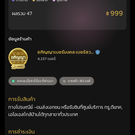
การงาน
โชคลาภ
สุขภาพ
999
ผลรวม 47
฿
ข้อมูลร้านค้า
อภิญญาเบอร์มงคล เบอร์สวย
ร้านยืนยันแล้ว
4,237 เบอร์
เลขศาสตร์
Active เมื่อ 6 ชั่วโมง ที่ผ่านมา
ขายแล้ว : 652 เบอร์
การรับสินค้า
ทางไปรษณีย์ -ขนส่งเอกชน หรือรับซิมที่ศูนย์บริการ ทรู,ดีแทค,
เอไอเอสไกล้บ้านได้ทุกสาขาทั่วประเทศ
การชำระเงิน