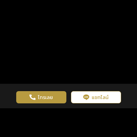
โทรเลย
แชทไลน์
เว็บไซต์นี้มีการใช้งานคุกกี้ เพื่อเพิ่มประสิทธิภาพและประสบการณ์ที่ดี
ดวงดูดี
×
คลิกดูดวงฟรี
ยอมรับ
รู้ก่อน พร้อมกว่า ทุกจังหวะชีวิต
ในการใช้งานเว็บไซต์
นโยบายความเป็นส่วนตัว