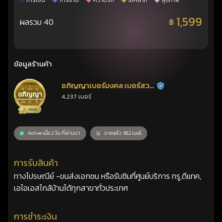
การเงิน
การงาน
ความรัก
โชคลาภ
สุขภาพ
1,599
ผลรวม 40
฿
ข้อมูลร้านค้า
อภิญญาเบอร์มงคล เบอร์สวย
ร้านยืนยันแล้ว
4,237 เบอร์
เลขศาสตร์
Active เมื่อ 2 วัน ที่ผ่านมา
ขายแล้ว : 652 เบอร์
การรับสินค้า
ทางไปรษณีย์ -ขนส่งเอกชน หรือรับซิมที่ศูนย์บริการ ทรู,ดีแทค,
เอไอเอสไกล้บ้านได้ทุกสาขาทั่วประเทศ
การชำระเงิน