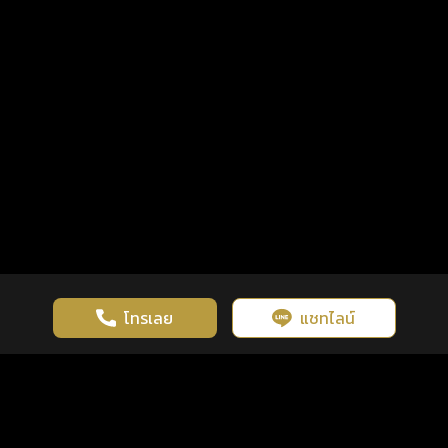
โทรเลย
แชทไลน์
เว็บไซต์นี้มีการใช้งานคุกกี้ เพื่อเพิ่มประสิทธิภาพและประสบการณ์ที่ดี
ดวงดูดี
×
คลิกดูดวงฟรี
ยอมรับ
รู้ก่อน พร้อมกว่า ทุกจังหวะชีวิต
ในการใช้งานเว็บไซต์
นโยบายความเป็นส่วนตัว