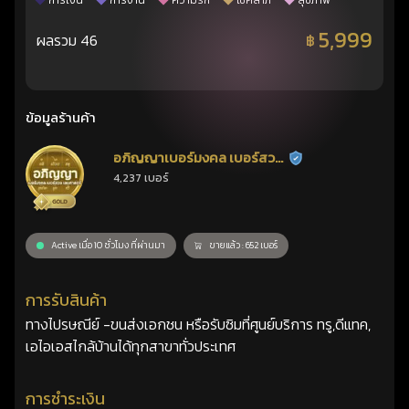
การเงิน
การงาน
ความรัก
โชคลาภ
สุขภาพ
5,999
ผลรวม 46
฿
ข้อมูลร้านค้า
อภิญญาเบอร์มงคล เบอร์สวย
ร้านยืนยันแล้ว
4,237 เบอร์
เลขศาสตร์
Active เมื่อ 10 ชั่วโมง ที่ผ่านมา
ขายแล้ว : 652 เบอร์
การรับสินค้า
ทางไปรษณีย์ -ขนส่งเอกชน หรือรับซิมที่ศูนย์บริการ ทรู,ดีแทค,
เอไอเอสไกล้บ้านได้ทุกสาขาทั่วประเทศ
การชำระเงิน