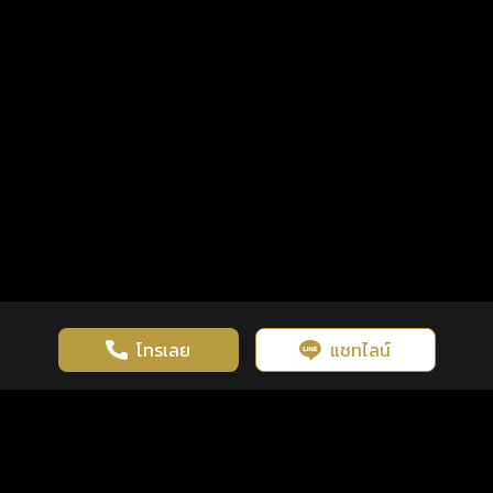
โทรเลย
แชทไลน์
เว็บไซต์นี้มีการใช้งานคุกกี้ เพื่อเพิ่มประสิทธิภาพและประสบการณ์ที่ดี
ดวงดูดี
×
คลิกดูดวงฟรี
ยอมรับ
รู้ก่อน พร้อมกว่า ทุกจังหวะชีวิต
ในการใช้งานเว็บไซต์
นโยบายความเป็นส่วนตัว