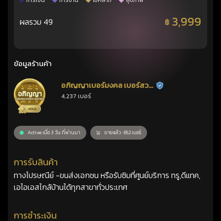
การเงิน
การงาน
โชคลาภ
สุขภาพ
3,999
ผลรวม 49
฿
ข้อมูลร้านค้า
อภิญญาเบอร์มงคล เบอร์สวย
ร้านยืนยันแล้ว
4,237 เบอร์
เลขศาสตร์
Active เมื่อ 3 วัน ที่ผ่านมา
ขายแล้ว : 652 เบอร์
การรับสินค้า
ทางไปรษณีย์ -ขนส่งเอกชน หรือรับซิมที่ศูนย์บริการ ทรู,ดีแทค,
เอไอเอสไกล้บ้านได้ทุกสาขาทั่วประเทศ
การชำระเงิน