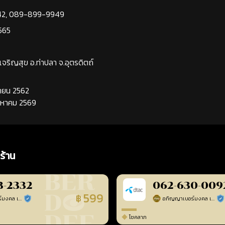
42
,
089-899-9949
565
นเจริญสุข อ.ท่าปลา จ.อุตรดิตถ์
นยายน 2562
ิงหาคม 2569
ร้าน
3-2332
062-630-009
599
฿
อภิญญาเบอร์มงคล เบอร์สวยเลขศาสตร์
อภิญญาเบอร์มงคล เบอร์สวยเลขศาสตร์
ร้านยืนยันแล้ว
ร้า
โชคลาภ