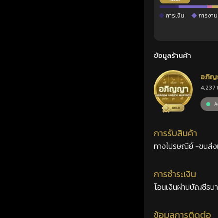
การเงิน
การงาน
ข้อมูลร้านค้า
อภิญ
4,237 
เลขศ
Ac
การรับสินค้า
ทางไปรษณีย์ -ขนส่งเอ
การชำระเงิน
โอนเงินผ่านบัญชีธน
ข้อมูลการติดต่อ