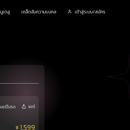
ูเตลู
เคล็ดลับความมงคล
เข้าสู่ระบบ/สมัคร
แชร์
เบอร์โปรด
1,599
฿