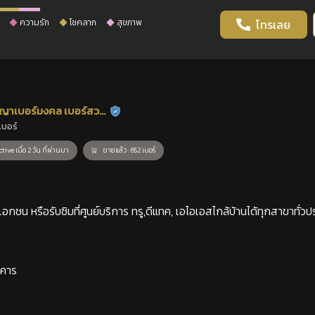
ความรัก
โชคลาภ
สุขภาพ
โทรเลย
ญาเบอร์มงคล เบอร์สวย
ร้านยืนยันแล้ว
เบอร์
าสตร์
tive เมื่อ 2 วัน ที่ผ่านมา
ขายแล้ว : 652 เบอร์
กชน หรือรับซิมที่ศูนย์บริการ ทรู,ดีแทค, เอไอเอสไกล้บ้านได้ทุกสาขาทั่วป
าคาร