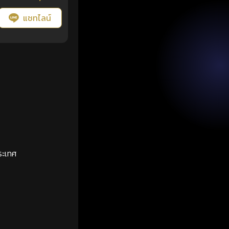
แชทไลน์
ระเทศ