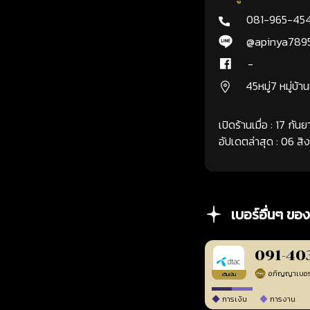
081-965-45
@apinya789
-
45หมู่7 หมู่บ้า
เปิดร้านเมื่อ : 17 กั
อัปเดตล่าสุด : 06 ส
เบอร์อื่นๆ ของ
091-40
เติมเงิน
การเงิน
การงาน