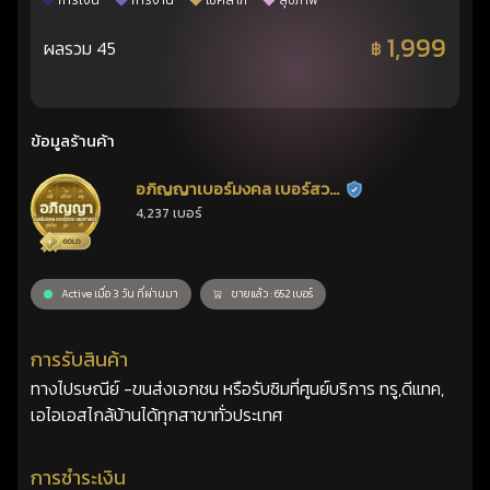
การเงิน
การงาน
โชคลาภ
สุขภาพ
1,999
ผลรวม 45
฿
ข้อมูลร้านค้า
อภิญญาเบอร์มงคล เบอร์สวย
ร้านยืนยันแล้ว
4,237 เบอร์
เลขศาสตร์
Active เมื่อ 3 วัน ที่ผ่านมา
ขายแล้ว : 652 เบอร์
การรับสินค้า
ทางไปรษณีย์ -ขนส่งเอกชน หรือรับซิมที่ศูนย์บริการ ทรู,ดีแทค,
เอไอเอสไกล้บ้านได้ทุกสาขาทั่วประเทศ
การชำระเงิน