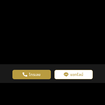
โทรเลย
แชทไลน์
เว็บไซต์นี้มีการใช้งานคุกกี้ เพื่อเพิ่มประสิทธิภาพและประสบการณ์ที่ดี
ดวงดูดี
×
คลิกดูดวงฟรี
ยอมรับ
รู้ก่อน พร้อมกว่า ทุกจังหวะชีวิต
ในการใช้งานเว็บไซต์
นโยบายความเป็นส่วนตัว