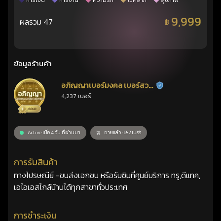
การเงิน
การงาน
ความรัก
โชคลาภ
สุขภาพ
9,999
ผลรวม 47
฿
ข้อมูลร้านค้า
อภิญญาเบอร์มงคล เบอร์สวย
ร้านยืนยันแล้ว
4,237 เบอร์
เลขศาสตร์
Active เมื่อ 4 วัน ที่ผ่านมา
ขายแล้ว : 652 เบอร์
การรับสินค้า
ทางไปรษณีย์ -ขนส่งเอกชน หรือรับซิมที่ศูนย์บริการ ทรู,ดีแทค,
เอไอเอสไกล้บ้านได้ทุกสาขาทั่วประเทศ
การชำระเงิน