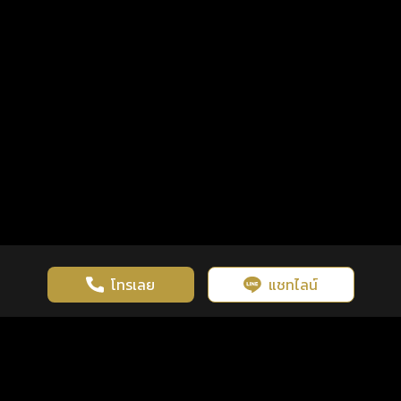
โทรเลย
แชทไลน์
เว็บไซต์นี้มีการใช้งานคุกกี้ เพื่อเพิ่มประสิทธิภาพและประสบการณ์ที่ดี
ดวงดูดี
×
คลิกดูดวงฟรี
ยอมรับ
รู้ก่อน พร้อมกว่า ทุกจังหวะชีวิต
ในการใช้งานเว็บไซต์
นโยบายความเป็นส่วนตัว