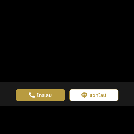
โทรเลย
แชทไลน์
เว็บไซต์นี้มีการใช้งานคุกกี้ เพื่อเพิ่มประสิทธิภาพและประสบการณ์ที่ดี
ดวงดูดี
×
คลิกดูดวงฟรี
ยอมรับ
รู้ก่อน พร้อมกว่า ทุกจังหวะชีวิต
ในการใช้งานเว็บไซต์
นโยบายความเป็นส่วนตัว