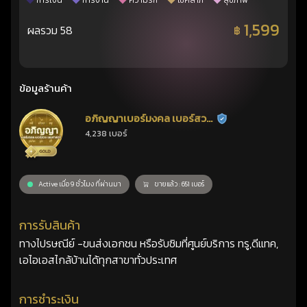
การเงิน
การงาน
ความรัก
โชคลาภ
สุขภาพ
1,599
ผลรวม 58
฿
ข้อมูลร้านค้า
อภิญญาเบอร์มงคล เบอร์สวย
ร้านยืนยันแล้ว
4,238 เบอร์
เลขศาสตร์
Active เมื่อ 9 ชั่วโมง ที่ผ่านมา
ขายแล้ว : 651 เบอร์
การรับสินค้า
ทางไปรษณีย์ -ขนส่งเอกชน หรือรับซิมที่ศูนย์บริการ ทรู,ดีแทค,
เอไอเอสไกล้บ้านได้ทุกสาขาทั่วประเทศ
การชำระเงิน