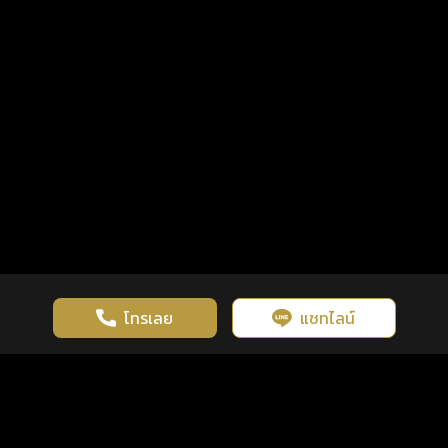
โทรเลย
แชทไลน์
เว็บไซต์นี้มีการใช้งานคุกกี้ เพื่อเพิ่มประสิทธิภาพและประสบการณ์ที่ดี
ดวงดูดี
×
คลิกดูดวงฟรี
ยอมรับ
รู้ก่อน พร้อมกว่า ทุกจังหวะชีวิต
ในการใช้งานเว็บไซต์
นโยบายความเป็นส่วนตัว