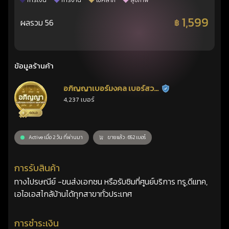
การเงิน
การงาน
โชคลาภ
สุขภาพ
1,599
ผลรวม 56
฿
ข้อมูลร้านค้า
อภิญญาเบอร์มงคล เบอร์สวย
ร้านยืนยันแล้ว
4,237 เบอร์
เลขศาสตร์
Active เมื่อ 2 วัน ที่ผ่านมา
ขายแล้ว : 652 เบอร์
การรับสินค้า
ทางไปรษณีย์ -ขนส่งเอกชน หรือรับซิมที่ศูนย์บริการ ทรู,ดีแทค,
เอไอเอสไกล้บ้านได้ทุกสาขาทั่วประเทศ
การชำระเงิน