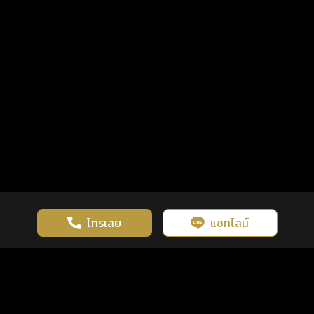
โทรเลย
แชทไลน์
เว็บไซต์นี้มีการใช้งานคุกกี้ เพื่อเพิ่มประสิทธิภาพและประสบการณ์ที่ดี
ดวงดูดี
×
คลิกดูดวงฟรี
ยอมรับ
รู้ก่อน พร้อมกว่า ทุกจังหวะชีวิต
ในการใช้งานเว็บไซต์
นโยบายความเป็นส่วนตัว