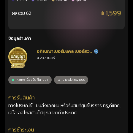
การเงิน
การงาน
โชคลาภ
สุขภาพ
1,599
ผลรวม 62
฿
ข้อมูลร้านค้า
อภิญญาเบอร์มงคล เบอร์สวย
ร้านยืนยันแล้ว
4,237 เบอร์
เลขศาสตร์
Active เมื่อ 2 วัน ที่ผ่านมา
ขายแล้ว : 652 เบอร์
การรับสินค้า
ทางไปรษณีย์ -ขนส่งเอกชน หรือรับซิมที่ศูนย์บริการ ทรู,ดีแทค,
เอไอเอสไกล้บ้านได้ทุกสาขาทั่วประเทศ
การชำระเงิน