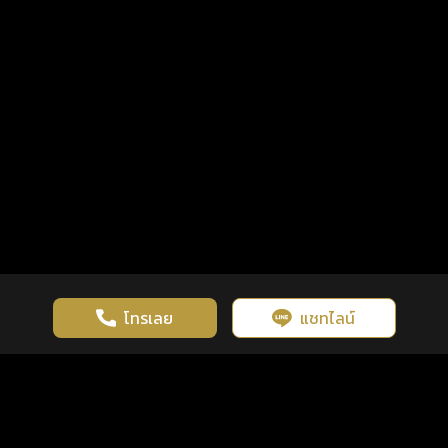
โทรเลย
แชทไลน์
เว็บไซต์นี้มีการใช้งานคุกกี้ เพื่อเพิ่มประสิทธิภาพและประสบการณ์ที่ดี
ดวงดูดี
×
คลิกดูดวงฟรี
ยอมรับ
รู้ก่อน พร้อมกว่า ทุกจังหวะชีวิต
ในการใช้งานเว็บไซต์
นโยบายความเป็นส่วนตัว