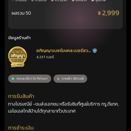
การเงิน
การงาน
ความรัก
โชคลาภ
สุขภาพ
2,999
ผลรวม 50
฿
ข้อมูลร้านค้า
อภิญญาเบอร์มงคล เบอร์สวย
ร้านยืนยันแล้ว
4,237 เบอร์
เลขศาสตร์
Active เมื่อ 3 วัน ที่ผ่านมา
ขายแล้ว : 652 เบอร์
การรับสินค้า
ทางไปรษณีย์ -ขนส่งเอกชน หรือรับซิมที่ศูนย์บริการ ทรู,ดีแทค,
เอไอเอสไกล้บ้านได้ทุกสาขาทั่วประเทศ
การชำระเงิน