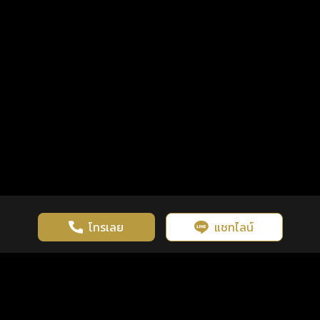
โทรเลย
แชทไลน์
เว็บไซต์นี้มีการใช้งานคุกกี้ เพื่อเพิ่มประสิทธิภาพและประสบการณ์ที่ดี
ดวงดูดี
×
คลิกดูดวงฟรี
ยอมรับ
รู้ก่อน พร้อมกว่า ทุกจังหวะชีวิต
ในการใช้งานเว็บไซต์
นโยบายความเป็นส่วนตัว