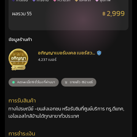
การเงิน
การงาน
ความรัก
โชคลาภ
สุขภาพ
2,999
ผลรวม 55
฿
ข้อมูลร้านค้า
อภิญญาเบอร์มงคล เบอร์สวย
ร้านยืนยันแล้ว
4,237 เบอร์
เลขศาสตร์
Active เมื่อ 19 ชั่วโมง ที่ผ่านมา
ขายแล้ว : 652 เบอร์
การรับสินค้า
ทางไปรษณีย์ -ขนส่งเอกชน หรือรับซิมที่ศูนย์บริการ ทรู,ดีแทค,
เอไอเอสไกล้บ้านได้ทุกสาขาทั่วประเทศ
การชำระเงิน