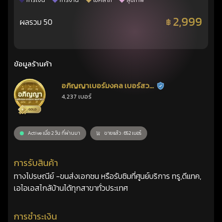
การเงิน
การงาน
โชคลาภ
สุขภาพ
2,999
ผลรวม 50
฿
ข้อมูลร้านค้า
อภิญญาเบอร์มงคล เบอร์สวย
ร้านยืนยันแล้ว
4,237 เบอร์
เลขศาสตร์
Active เมื่อ 2 วัน ที่ผ่านมา
ขายแล้ว : 652 เบอร์
การรับสินค้า
ทางไปรษณีย์ -ขนส่งเอกชน หรือรับซิมที่ศูนย์บริการ ทรู,ดีแทค,
เอไอเอสไกล้บ้านได้ทุกสาขาทั่วประเทศ
การชำระเงิน