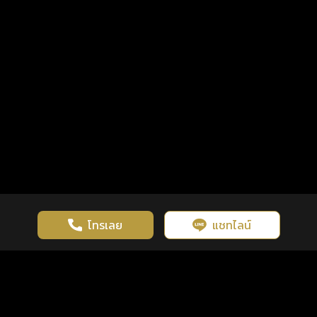
โทรเลย
แชทไลน์
เว็บไซต์นี้มีการใช้งานคุกกี้ เพื่อเพิ่มประสิทธิภาพและประสบการณ์ที่ดี
ดวงดูดี
×
คลิกดูดวงฟรี
ยอมรับ
รู้ก่อน พร้อมกว่า ทุกจังหวะชีวิต
ในการใช้งานเว็บไซต์
นโยบายความเป็นส่วนตัว