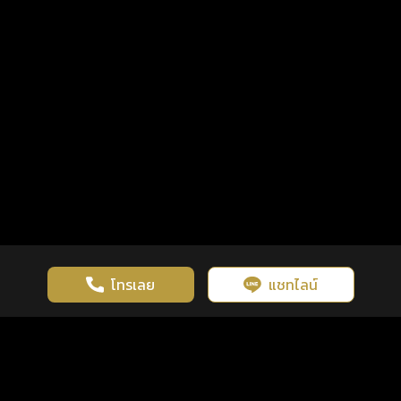
โทรเลย
แชทไลน์
เว็บไซต์นี้มีการใช้งานคุกกี้ เพื่อเพิ่มประสิทธิภาพและประสบการณ์ที่ดี
ดวงดูดี
×
คลิกดูดวงฟรี
ยอมรับ
รู้ก่อน พร้อมกว่า ทุกจังหวะชีวิต
ในการใช้งานเว็บไซต์
นโยบายความเป็นส่วนตัว