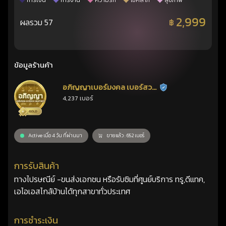
การเงิน
การงาน
ความรัก
โชคลาภ
สุขภาพ
2,999
ผลรวม 57
฿
ข้อมูลร้านค้า
อภิญญาเบอร์มงคล เบอร์สวย
ร้านยืนยันแล้ว
4,237 เบอร์
เลขศาสตร์
Active เมื่อ 4 วัน ที่ผ่านมา
ขายแล้ว : 652 เบอร์
การรับสินค้า
ทางไปรษณีย์ -ขนส่งเอกชน หรือรับซิมที่ศูนย์บริการ ทรู,ดีแทค,
เอไอเอสไกล้บ้านได้ทุกสาขาทั่วประเทศ
การชำระเงิน