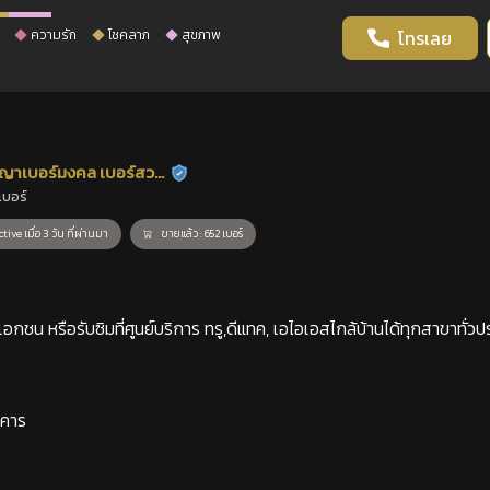
ความรัก
โชคลาภ
สุขภาพ
โทรเลย
ญาเบอร์มงคล เบอร์สวย
ร้านยืนยันแล้ว
เบอร์
าสตร์
tive เมื่อ 3 วัน ที่ผ่านมา
ขายแล้ว : 652 เบอร์
กชน หรือรับซิมที่ศูนย์บริการ ทรู,ดีแทค, เอไอเอสไกล้บ้านได้ทุกสาขาทั่วป
าคาร