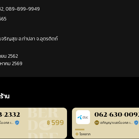
42
,
089-899-9949
565
นเจริญสุข อ.ท่าปลา จ.อุตรดิตถ์
นยายน 2562
ิงหาคม 2569
ร้าน
3-2332
062-630-009
599
฿
อภิญญาเบอร์มงคล เบอร์สวยเลขศาสตร์
อภิญญาเบอร์มงคล เบอร์สวยเลขศาสตร์
ร้านยืนยันแล้ว
ร้า
โชคลาภ