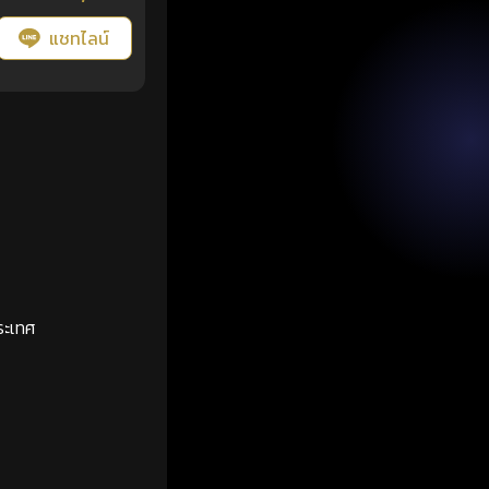
แชทไลน์
ระเทศ