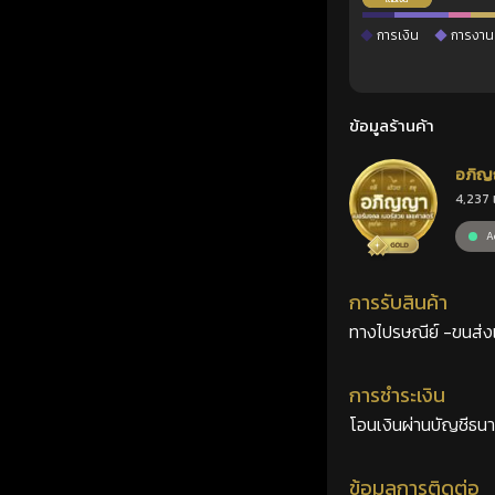
การเงิน
การงาน
ข้อมูลร้านค้า
อภิญ
4,237 
เลขศ
Ac
การรับสินค้า
ทางไปรษณีย์ -ขนส่งเอ
การชำระเงิน
โอนเงินผ่านบัญชีธน
ข้อมูลการติดต่อ