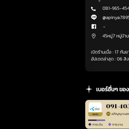
081-965-45
@apinya789
-
45หมู่7 หมู่บ้า
เปิดร้านเมื่อ : 17 กั
อัปเดตล่าสุด : 06 ส
เบอร์อื่นๆ ของ
091-40
เติมเงิน
การเงิน
การงาน