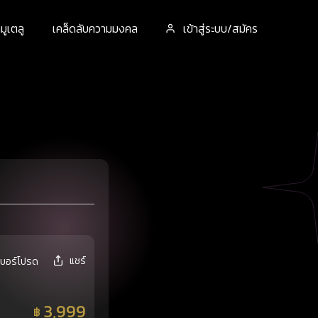
ูเตลู
เคล็ดลับความมงคล
เข้าสู่ระบบ/สมัคร
แชร์
เบอร์โปรด
3,999
฿