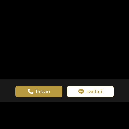
โทรเลย
แชทไลน์
เว็บไซต์นี้มีการใช้งานคุกกี้ เพื่อเพิ่มประสิทธิภาพและประสบการณ์ที่ดี
ดวงดูดี
×
คลิกดูดวงฟรี
ยอมรับ
รู้ก่อน พร้อมกว่า ทุกจังหวะชีวิต
ในการใช้งานเว็บไซต์
นโยบายความเป็นส่วนตัว