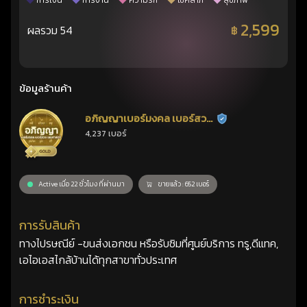
การเงิน
การงาน
ความรัก
โชคลาภ
สุขภาพ
2,599
ผลรวม 54
฿
ข้อมูลร้านค้า
อภิญญาเบอร์มงคล เบอร์สวย
ร้านยืนยันแล้ว
4,237 เบอร์
เลขศาสตร์
Active เมื่อ 22 ชั่วโมง ที่ผ่านมา
ขายแล้ว : 652 เบอร์
การรับสินค้า
ทางไปรษณีย์ -ขนส่งเอกชน หรือรับซิมที่ศูนย์บริการ ทรู,ดีแทค,
เอไอเอสไกล้บ้านได้ทุกสาขาทั่วประเทศ
การชำระเงิน