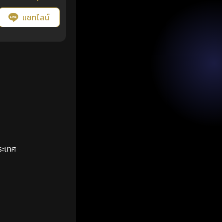
แชทไลน์
ระเทศ