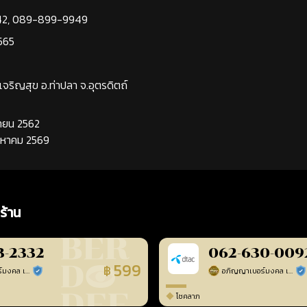
42
,
089-899-9949
565
นเจริญสุข อ.ท่าปลา จ.อุตรดิตถ์
นยายน 2562
ิงหาคม 2569
ร้าน
3-2332
062-630-009
599
฿
อภิญญาเบอร์มงคล เบอร์สวยเลขศาสตร์
อภิญญาเบอร์มงคล เบอร์สวยเลขศาสตร์
ร้านยืนยันแล้ว
ร้า
โชคลาภ