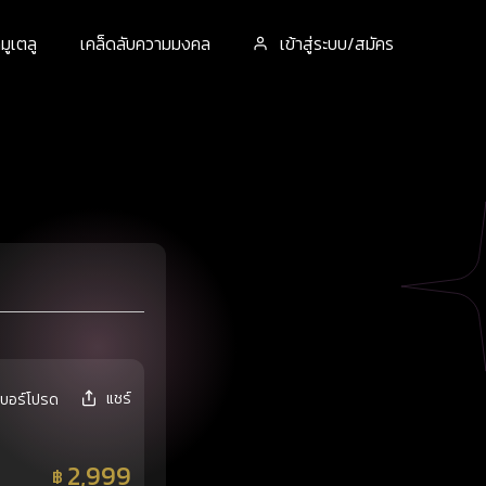
ูเตลู
เคล็ดลับความมงคล
เข้าสู่ระบบ/สมัคร
แชร์
เบอร์โปรด
2,999
฿