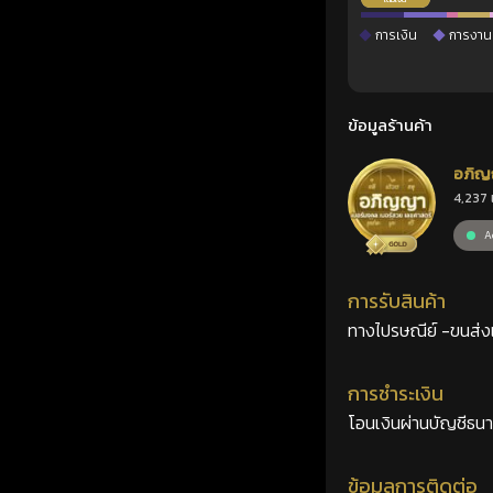
การเงิน
การงาน
ข้อมูลร้านค้า
อภิญ
4,237 
เลขศ
Ac
การรับสินค้า
ทางไปรษณีย์ -ขนส่งเอ
การชำระเงิน
โอนเงินผ่านบัญชีธน
ข้อมูลการติดต่อ