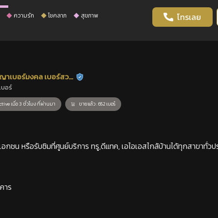
ความรัก
โชคลาภ
สุขภาพ
โทรเลย
ญาเบอร์มงคล เบอร์สวย
ร้านยืนยันแล้ว
เบอร์
าสตร์
tive เมื่อ 3 ชั่วโมง ที่ผ่านมา
ขายแล้ว : 652 เบอร์
กชน หรือรับซิมที่ศูนย์บริการ ทรู,ดีแทค, เอไอเอสไกล้บ้านได้ทุกสาขาทั่วป
าคาร