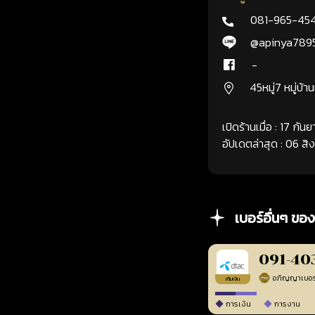
081-965-45
@apinya789
-
45หมู่7 หมู่บ้า
เปิดร้านเมื่อ : 17 กั
อัปเดตล่าสุด : 06 ส
เบอร์อื่นๆ ของ
091-40
เติมเงิน
การเงิน
การงาน