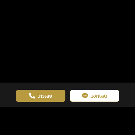
โทรเลย
แชทไลน์
เว็บไซต์นี้มีการใช้งานคุกกี้ เพื่อเพิ่มประสิทธิภาพและประสบการณ์ที่ดี
ดวงดูดี
×
คลิกดูดวงฟรี
ยอมรับ
รู้ก่อน พร้อมกว่า ทุกจังหวะชีวิต
ในการใช้งานเว็บไซต์
นโยบายความเป็นส่วนตัว