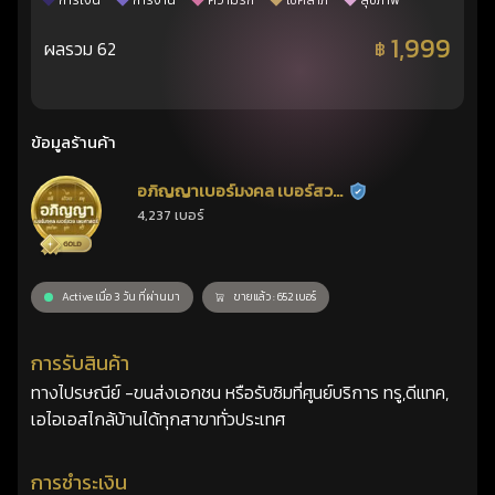
การเงิน
การงาน
ความรัก
โชคลาภ
สุขภาพ
1,999
ผลรวม 62
฿
ข้อมูลร้านค้า
อภิญญาเบอร์มงคล เบอร์สวย
ร้านยืนยันแล้ว
4,237 เบอร์
เลขศาสตร์
Active เมื่อ 3 วัน ที่ผ่านมา
ขายแล้ว : 652 เบอร์
การรับสินค้า
ทางไปรษณีย์ -ขนส่งเอกชน หรือรับซิมที่ศูนย์บริการ ทรู,ดีแทค,
เอไอเอสไกล้บ้านได้ทุกสาขาทั่วประเทศ
การชำระเงิน