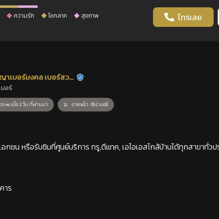
ความรัก
โชคลาภ
สุขภาพ
โทรเลย
ญาเบอร์มงคล เบอร์สวย
ร้านยืนยันแล้ว
เบอร์
าสตร์
tive เมื่อ 2 วัน ที่ผ่านมา
ขายแล้ว : 652 เบอร์
กชน หรือรับซิมที่ศูนย์บริการ ทรู,ดีแทค, เอไอเอสไกล้บ้านได้ทุกสาขาทั่วป
าคาร