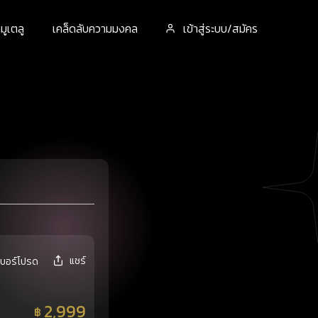
ูเตลู
เคล็ดลับความมงคล
เข้าสู่ระบบ/สมัคร
แชร์
เบอร์โปรด
2,999
฿