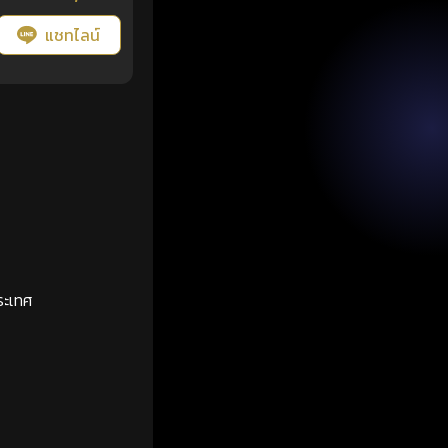
แชทไลน์
ระเทศ