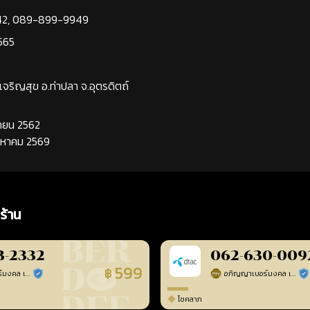
42
,
089-899-9949
565
นเจริญสุข อ.ท่าปลา จ.อุตรดิตถ์
นยายน 2562
ิงหาคม 2569
ร้าน
3-2332
062-630-009
599
฿
อภิญญาเบอร์มงคล เบอร์สวยเลขศาสตร์
อภิญญาเบอร์มงคล เบอร์สวยเลขศาสตร์
ร้านยืนยันแล้ว
ร้า
โชคลาภ