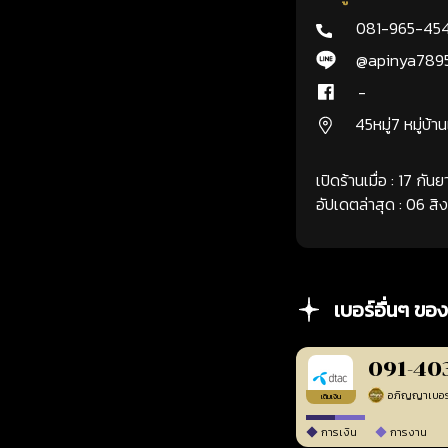
081-965-45
@apinya789
-
45หมู่7 หมู่บ้า
เปิดร้านเมื่อ : 17 กั
อัปเดตล่าสุด : 06 ส
เบอร์อื่นๆ ของ
091-40
เติมเงิน
การเงิน
การงาน