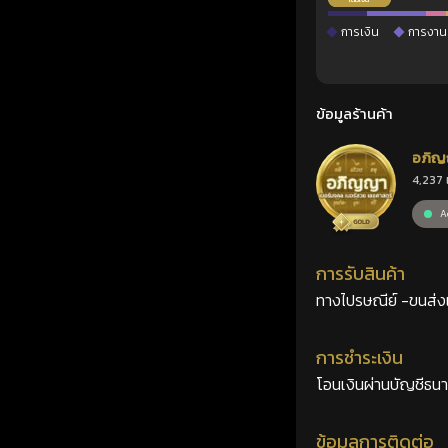
การเงิน
การงาน
ข้อมูลร้านค้า
อภิญ
4,237 
เลขศ
Ac
การรับสินค้า
ทางไปรษณีย์ -ขนส่งเอ
การชำระเงิน
โอนเงินผ่านบัญชีธน
ข้อมูลการติดต่อ