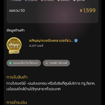
การเงิน
การงาน
ความรัก
โชคลาภ
สุขภาพ
1,599
ผลรวม 50
฿
ข้อมูลร้านค้า
อภิญญาเบอร์มงคล เบอร์สวย
ร้านยืนยันแล้ว
4,237 เบอร์
เลขศาสตร์
Active เมื่อ 3 วัน ที่ผ่านมา
ขายแล้ว : 652 เบอร์
การรับสินค้า
ทางไปรษณีย์ -ขนส่งเอกชน หรือรับซิมที่ศูนย์บริการ ทรู,ดีแทค,
เอไอเอสไกล้บ้านได้ทุกสาขาทั่วประเทศ
การชำระเงิน