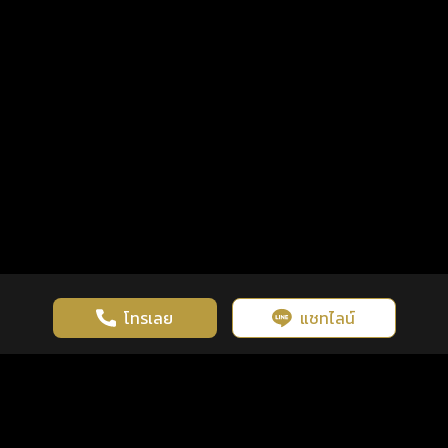
โทรเลย
แชทไลน์
เว็บไซต์นี้มีการใช้งานคุกกี้ เพื่อเพิ่มประสิทธิภาพและประสบการณ์ที่ดี
ดวงดูดี
×
คลิกดูดวงฟรี
ยอมรับ
รู้ก่อน พร้อมกว่า ทุกจังหวะชีวิต
ในการใช้งานเว็บไซต์
นโยบายความเป็นส่วนตัว