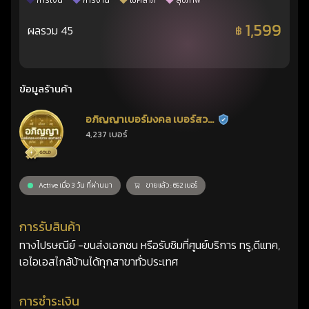
การเงิน
การงาน
โชคลาภ
สุขภาพ
1,599
ผลรวม 45
฿
ข้อมูลร้านค้า
อภิญญาเบอร์มงคล เบอร์สวย
ร้านยืนยันแล้ว
4,237 เบอร์
เลขศาสตร์
Active เมื่อ 3 วัน ที่ผ่านมา
ขายแล้ว : 652 เบอร์
การรับสินค้า
ทางไปรษณีย์ -ขนส่งเอกชน หรือรับซิมที่ศูนย์บริการ ทรู,ดีแทค,
เอไอเอสไกล้บ้านได้ทุกสาขาทั่วประเทศ
การชำระเงิน