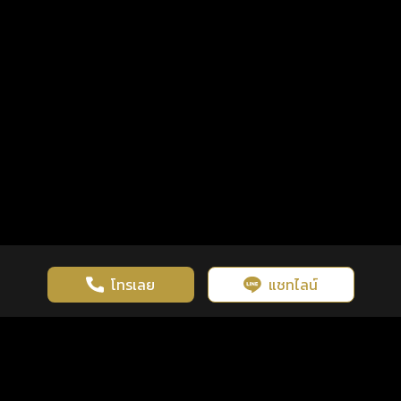
โทรเลย
แชทไลน์
เว็บไซต์นี้มีการใช้งานคุกกี้ เพื่อเพิ่มประสิทธิภาพและประสบการณ์ที่ดี
ดวงดูดี
×
คลิกดูดวงฟรี
ยอมรับ
รู้ก่อน พร้อมกว่า ทุกจังหวะชีวิต
ในการใช้งานเว็บไซต์
นโยบายความเป็นส่วนตัว