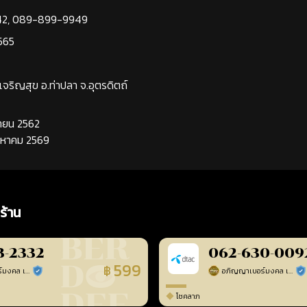
42
,
089-899-9949
565
นเจริญสุข อ.ท่าปลา จ.อุตรดิตถ์
นยายน 2562
ิงหาคม 2569
ร้าน
3-2332
062-630-009
599
฿
อภิญญาเบอร์มงคล เบอร์สวยเลขศาสตร์
อภิญญาเบอร์มงคล เบอร์สวยเลขศาสตร์
ร้านยืนยันแล้ว
ร้า
โชคลาภ