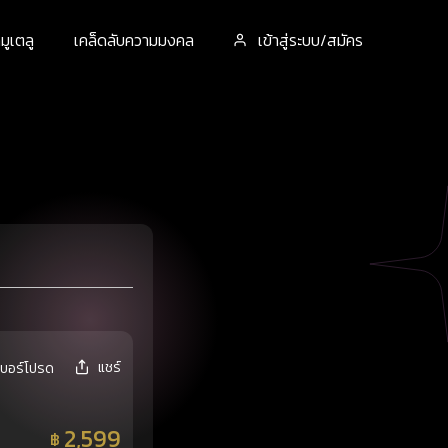
ูเตลู
เคล็ดลับความมงคล
เข้าสู่ระบบ/สมัคร
แชร์
เบอร์โปรด
2,599
฿