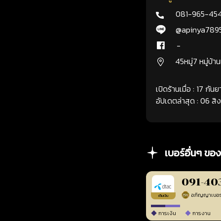
081-965-45
@apinya789
-
45หมู่7 หมู่บ้า
เปิดร้านเมื่อ : 17 กั
อัปเดตล่าสุด : 06 ส
เบอร์อื่นๆ ของ
091-40
เติมเงิน
การเงิน
การงาน