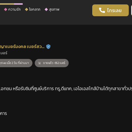
ความรัก
โชคลาภ
สุขภาพ
โทรเลย
ญาเบอร์มงคล เบอร์สวย
ร้านยืนยันแล้ว
เบอร์
าสตร์
tive เมื่อ 2 วัน ที่ผ่านมา
ขายแล้ว : 652 เบอร์
กชน หรือรับซิมที่ศูนย์บริการ ทรู,ดีแทค, เอไอเอสไกล้บ้านได้ทุกสาขาทั่วป
าคาร