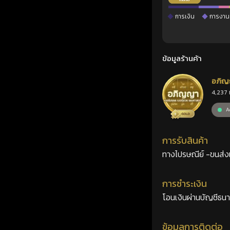
การเงิน
การงาน
ข้อมูลร้านค้า
อภิญ
4,237 
เลขศ
Ac
การรับสินค้า
ทางไปรษณีย์ -ขนส่งเอ
การชำระเงิน
โอนเงินผ่านบัญชีธน
ข้อมูลการติดต่อ