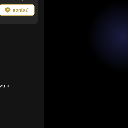
แชทไลน์
ระเทศ