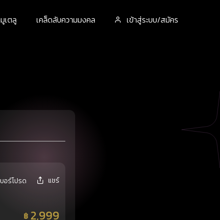
ูเตลู
เคล็ดลับความมงคล
เข้าสู่ระบบ/สมัคร
แชร์
เบอร์โปรด
2,999
฿