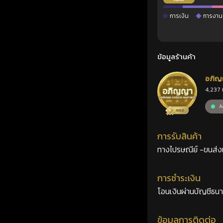
การเงิน
การงาน
ข้อมูลร้านค้า
อภิญ
4,237 
เลขศ
Ac
การรับสินค้า
ทางไปรษณีย์ -ขนส่งเอ
การชำระเงิน
โอนเงินผ่านบัญชีธน
ข้อมูลการติดต่อ