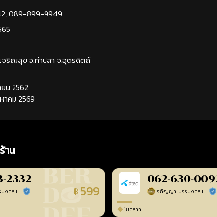
42
,
089-899-9949
565
นเจริญสุข อ.ท่าปลา จ.อุตรดิตถ์
นยายน 2562
ิงหาคม 2569
ร้าน
3-2332
062-630-009
599
฿
อภิญญาเบอร์มงคล เบอร์สวยเลขศาสตร์
อภิญญาเบอร์มงคล เบอร์สวยเลขศาสตร์
ร้านยืนยันแล้ว
ร้า
โชคลาภ