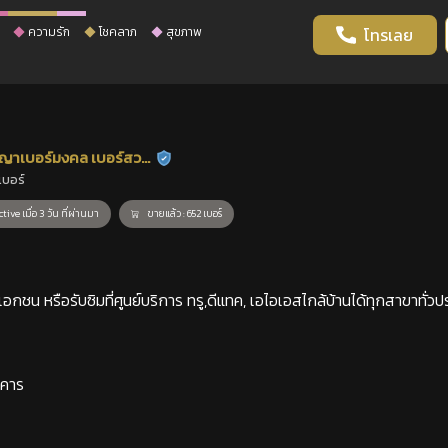
ความรัก
โชคลาภ
สุขภาพ
โทรเลย
ญาเบอร์มงคล เบอร์สวย
ร้านยืนยันแล้ว
เบอร์
าสตร์
tive เมื่อ 3 วัน ที่ผ่านมา
ขายแล้ว : 652 เบอร์
กชน หรือรับซิมที่ศูนย์บริการ ทรู,ดีแทค, เอไอเอสไกล้บ้านได้ทุกสาขาทั่วป
าคาร