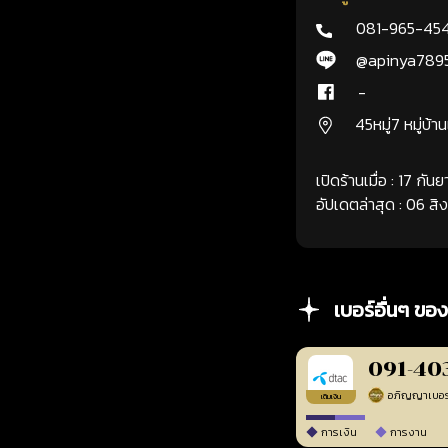
081-965-45
@apinya789
-
45หมู่7 หมู่บ้า
เปิดร้านเมื่อ : 17 กั
อัปเดตล่าสุด : 06 ส
เบอร์อื่นๆ ของ
091-40
เติมเงิน
การเงิน
การงาน