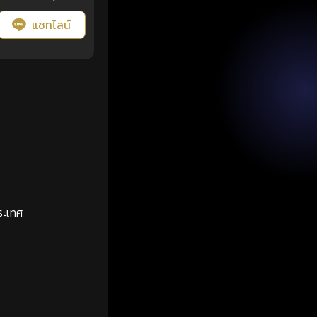
แชทไลน์
ระเทศ