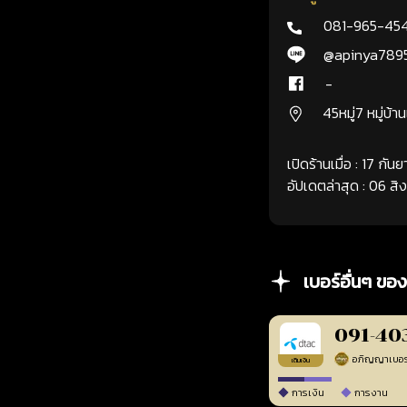
081-965-45
@apinya789
-
45หมู่7 หมู่บ้า
เปิดร้านเมื่อ : 17 กั
อัปเดตล่าสุด : 06 ส
เบอร์อื่นๆ ของ
091-40
เติมเงิน
การเงิน
การงาน