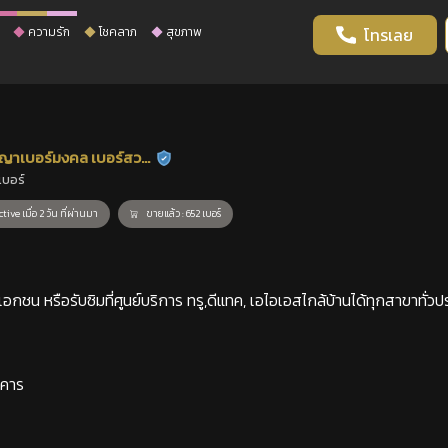
ความรัก
โชคลาภ
สุขภาพ
โทรเลย
ญาเบอร์มงคล เบอร์สวย
ร้านยืนยันแล้ว
เบอร์
าสตร์
tive เมื่อ 2 วัน ที่ผ่านมา
ขายแล้ว : 652 เบอร์
กชน หรือรับซิมที่ศูนย์บริการ ทรู,ดีแทค, เอไอเอสไกล้บ้านได้ทุกสาขาทั่วป
าคาร