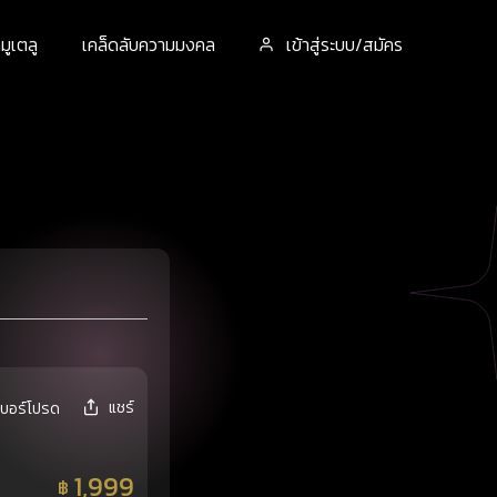
ูเตลู
เคล็ดลับความมงคล
เข้าสู่ระบบ/สมัคร
แชร์
เบอร์โปรด
1,999
฿