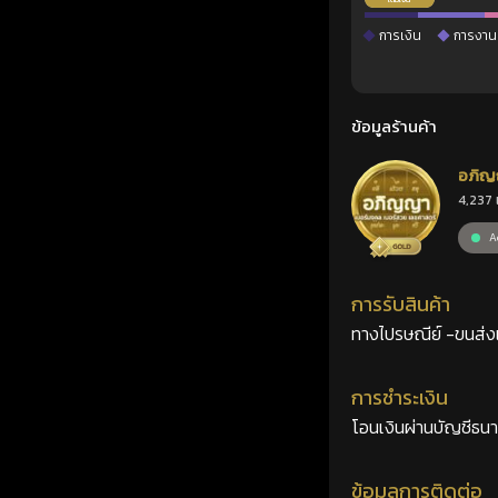
การเงิน
การงาน
ข้อมูลร้านค้า
อภิญ
4,237 
เลขศ
Ac
การรับสินค้า
ทางไปรษณีย์ -ขนส่งเอ
การชำระเงิน
โอนเงินผ่านบัญชีธน
ข้อมูลการติดต่อ