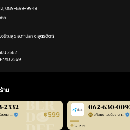
42
,
089-899-9949
565
นเจริญสุข อ.ท่าปลา จ.อุตรดิตถ์
นยายน 2562
ิงหาคม 2569
ร้าน
3-2332
062-630-009
599
฿
อภิญญาเบอร์มงคล เบอร์สวยเลขศาสตร์
อภิญญาเบอร์มงคล เบอร์สวยเลขศาสตร์
ร้านยืนยันแล้ว
ร้า
โชคลาภ