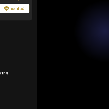
แชทไลน์
ระเทศ