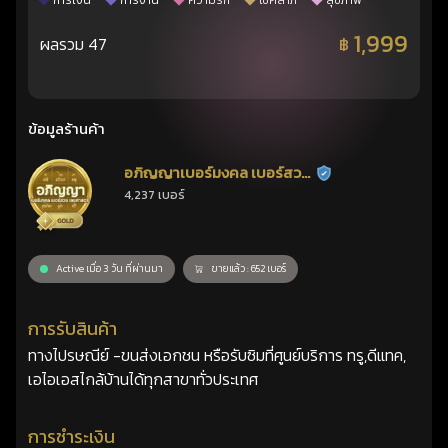
การเงิน
การงาน
ความรัก
โชคลาภ
สุขภาพ
1,999
ผลรวม 47
฿
ข้อมูลร้านค้า
อภิญญาเบอร์มงคล เบอร์สวย
ร้านยืนยันแล้ว
4,237 เบอร์
เลขศาสตร์
Active เมื่อ 3 วัน ที่ผ่านมา
ขายแล้ว : 652 เบอร์
การรับสินค้า
ทางไปรษณีย์ -ขนส่งเอกชน หรือรับซิมที่ศูนย์บริการ ทรู,ดีแทค,
เอไอเอสไกล้บ้านได้ทุกสาขาทั่วประเทศ
การชำระเงิน