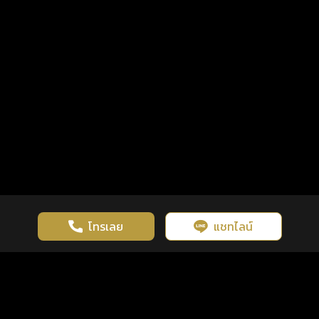
โทรเลย
แชทไลน์
เว็บไซต์นี้มีการใช้งานคุกกี้ เพื่อเพิ่มประสิทธิภาพและประสบการณ์ที่ดี
ดวงดูดี
×
คลิกดูดวงฟรี
ยอมรับ
รู้ก่อน พร้อมกว่า ทุกจังหวะชีวิต
ในการใช้งานเว็บไซต์
นโยบายความเป็นส่วนตัว