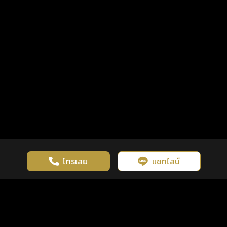
โทรเลย
แชทไลน์
เว็บไซต์นี้มีการใช้งานคุกกี้ เพื่อเพิ่มประสิทธิภาพและประสบการณ์ที่ดี
ดวงดูดี
×
คลิกดูดวงฟรี
ยอมรับ
รู้ก่อน พร้อมกว่า ทุกจังหวะชีวิต
ในการใช้งานเว็บไซต์
นโยบายความเป็นส่วนตัว