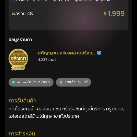
การเงิน
การงาน
ความรัก
โชคลาภ
สุขภาพ
1,999
ผลรวม 48
฿
ข้อมูลร้านค้า
อภิญญาเบอร์มงคล เบอร์สวย
ร้านยืนยันแล้ว
4,237 เบอร์
เลขศาสตร์
Active เมื่อ 3 วัน ที่ผ่านมา
ขายแล้ว : 652 เบอร์
การรับสินค้า
ทางไปรษณีย์ -ขนส่งเอกชน หรือรับซิมที่ศูนย์บริการ ทรู,ดีแทค,
เอไอเอสไกล้บ้านได้ทุกสาขาทั่วประเทศ
การชำระเงิน