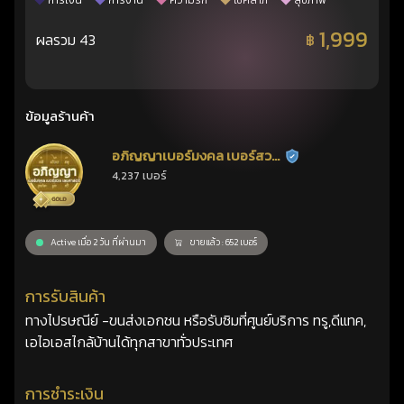
การเงิน
การงาน
ความรัก
โชคลาภ
สุขภาพ
1,999
ผลรวม 43
฿
ข้อมูลร้านค้า
อภิญญาเบอร์มงคล เบอร์สวย
ร้านยืนยันแล้ว
4,237 เบอร์
เลขศาสตร์
Active เมื่อ 2 วัน ที่ผ่านมา
ขายแล้ว : 652 เบอร์
การรับสินค้า
ทางไปรษณีย์ -ขนส่งเอกชน หรือรับซิมที่ศูนย์บริการ ทรู,ดีแทค,
เอไอเอสไกล้บ้านได้ทุกสาขาทั่วประเทศ
การชำระเงิน