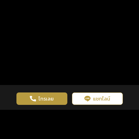
โทรเลย
แชทไลน์
เว็บไซต์นี้มีการใช้งานคุกกี้ เพื่อเพิ่มประสิทธิภาพและประสบการณ์ที่ดี
ดวงดูดี
×
คลิกดูดวงฟรี
ยอมรับ
รู้ก่อน พร้อมกว่า ทุกจังหวะชีวิต
ในการใช้งานเว็บไซต์
นโยบายความเป็นส่วนตัว