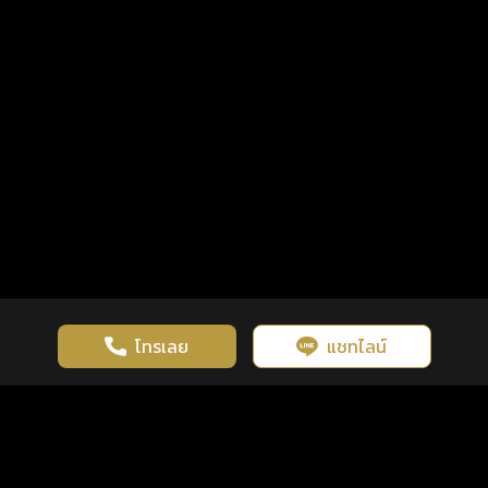
โทรเลย
แชทไลน์
เว็บไซต์นี้มีการใช้งานคุกกี้ เพื่อเพิ่มประสิทธิภาพและประสบการณ์ที่ดี
ดวงดูดี
×
คลิกดูดวงฟรี
ยอมรับ
รู้ก่อน พร้อมกว่า ทุกจังหวะชีวิต
ในการใช้งานเว็บไซต์
นโยบายความเป็นส่วนตัว