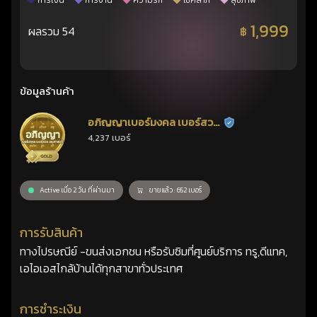
การเงิน
การงาน
ความรัก
โชคลาภ
สุขภาพ
1,999
ผลรวม 54
฿
ข้อมูลร้านค้า
อภิญญาเบอร์มงคล เบอร์สวย
ร้านยืนยันแล้ว
4,237 เบอร์
เลขศาสตร์
Active เมื่อ 2 วัน ที่ผ่านมา
ขายแล้ว : 652 เบอร์
การรับสินค้า
ทางไปรษณีย์ -ขนส่งเอกชน หรือรับซิมที่ศูนย์บริการ ทรู,ดีแทค,
เอไอเอสไกล้บ้านได้ทุกสาขาทั่วประเทศ
การชำระเงิน