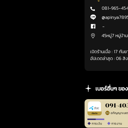
081-965-45
@apinya789
-
45หมู่7 หมู่บ้า
เปิดร้านเมื่อ : 17 กั
อัปเดตล่าสุด : 06 ส
เบอร์อื่นๆ ของ
091-40
เติมเงิน
การเงิน
การงาน