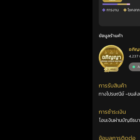
การงาน
โชคลาภ
ข้อมูลร้านค้า
อภิญ
4,237 
เลขศ
Ac
การรับสินค้า
ทางไปรษณีย์ -ขนส่งเอ
การชำระเงิน
โอนเงินผ่านบัญชีธน
ข้อมูลการติดต่อ