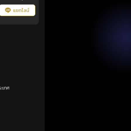
แชทไลน์
ระเทศ