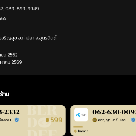
42
,
089-899-9949
565
นเจริญสุข อ.ท่าปลา จ.อุตรดิตถ์
นยายน 2562
ิงหาคม 2569
ร้าน
3-2332
062-630-009
599
฿
อภิญญาเบอร์มงคล เบอร์สวยเลขศาสตร์
อภิญญาเบอร์มงคล เบอร์สวยเลขศาสตร์
ร้านยืนยันแล้ว
ร้า
โชคลาภ