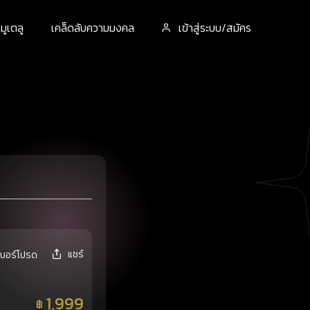
ูเตลู
เคล็ดลับความมงคล
เข้าสู่ระบบ/สมัคร
แชร์
เบอร์โปรด
1,999
฿