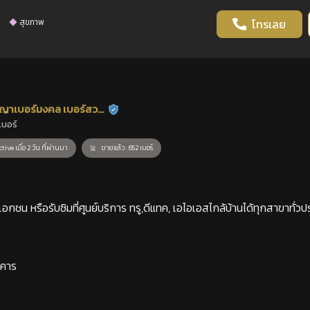
สุขภาพ
โทรเลย
ญาเบอร์มงคล เบอร์สวย
ร้านยืนยันแล้ว
เบอร์
าสตร์
tive เมื่อ 2 วัน ที่ผ่านมา
ขายแล้ว : 652 เบอร์
กชน หรือรับซิมที่ศูนย์บริการ ทรู,ดีแทค, เอไอเอสไกล้บ้านได้ทุกสาขาทั่วป
าคาร