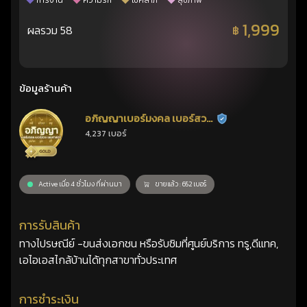
การงาน
ความรัก
โชคลาภ
สุขภาพ
1,999
ผลรวม 58
฿
ข้อมูลร้านค้า
อภิญญาเบอร์มงคล เบอร์สวย
ร้านยืนยันแล้ว
4,237 เบอร์
เลขศาสตร์
Active เมื่อ 4 ชั่วโมง ที่ผ่านมา
ขายแล้ว : 652 เบอร์
การรับสินค้า
ทางไปรษณีย์ -ขนส่งเอกชน หรือรับซิมที่ศูนย์บริการ ทรู,ดีแทค,
เอไอเอสไกล้บ้านได้ทุกสาขาทั่วประเทศ
การชำระเงิน