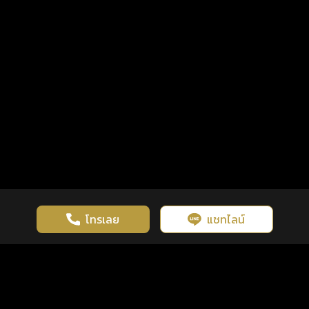
โทรเลย
แชทไลน์
เว็บไซต์นี้มีการใช้งานคุกกี้ เพื่อเพิ่มประสิทธิภาพและประสบการณ์ที่ดี
ดวงดูดี
×
คลิกดูดวงฟรี
ยอมรับ
รู้ก่อน พร้อมกว่า ทุกจังหวะชีวิต
ในการใช้งานเว็บไซต์
นโยบายความเป็นส่วนตัว