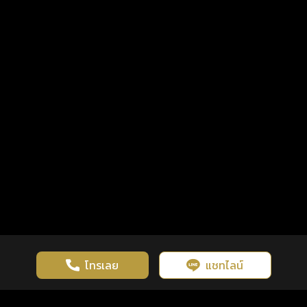
โทรเลย
แชทไลน์
ดวงดูดี
×
คลิกดูดวงฟรี
รู้ก่อน พร้อมกว่า ทุกจังหวะชีวิต