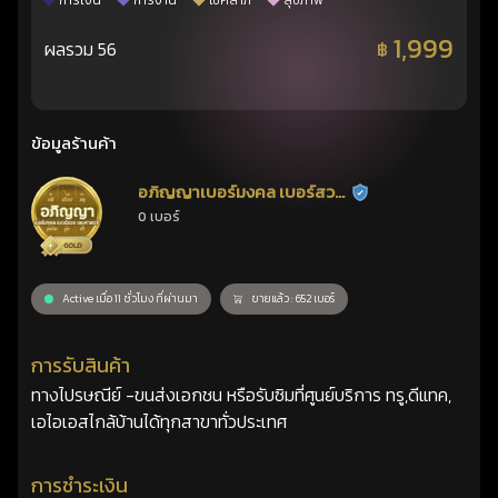
การเงิน
การงาน
โชคลาภ
สุขภาพ
1,999
ผลรวม 56
฿
ข้อมูลร้านค้า
อภิญญาเบอร์มงคล เบอร์สวย
ร้านยืนยันแล้ว
0 เบอร์
เลขศาสตร์
Active เมื่อ 11 ชั่วโมง ที่ผ่านมา
ขายแล้ว : 652 เบอร์
การรับสินค้า
ทางไปรษณีย์ -ขนส่งเอกชน หรือรับซิมที่ศูนย์บริการ ทรู,ดีแทค,
เอไอเอสไกล้บ้านได้ทุกสาขาทั่วประเทศ
การชำระเงิน