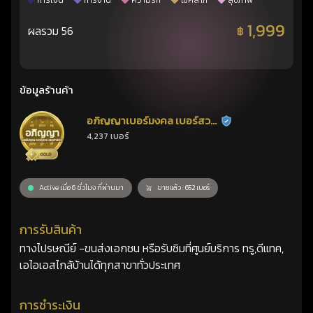
การเงิน
การงาน
ความรัก
โชคลาภ
สุขภาพ
1,999
ผลรวม 56
฿
ข้อมูลร้านค้า
อภิญญาเบอร์มงคล เบอร์สวย
ร้านยืนยันแล้ว
4,237 เบอร์
เลขศาสตร์
Active เมื่อ 6 ชั่วโมง ที่ผ่านมา
ขายแล้ว : 652 เบอร์
การรับสินค้า
ทางไปรษณีย์ -ขนส่งเอกชน หรือรับซิมที่ศูนย์บริการ ทรู,ดีแทค,
เอไอเอสไกล้บ้านได้ทุกสาขาทั่วประเทศ
การชำระเงิน