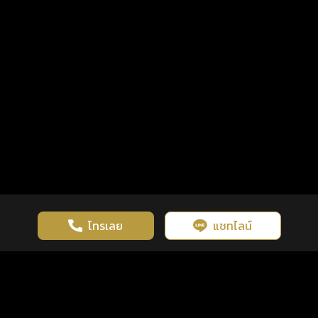
โทรเลย
แชทไลน์
เว็บไซต์นี้มีการใช้งานคุกกี้ เพื่อเพิ่มประสิทธิภาพและประสบการณ์ที่ดี
ดวงดูดี
×
คลิกดูดวงฟรี
ยอมรับ
รู้ก่อน พร้อมกว่า ทุกจังหวะชีวิต
ในการใช้งานเว็บไซต์
นโยบายความเป็นส่วนตัว