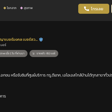
โชคลาภ
สุขภาพ
โทรเลย
ญาเบอร์มงคล เบอร์สวย
ร้านยืนยันแล้ว
เบอร์
าสตร์
tive เมื่อ 2 วัน ที่ผ่านมา
ขายแล้ว : 652 เบอร์
กชน หรือรับซิมที่ศูนย์บริการ ทรู,ดีแทค, เอไอเอสไกล้บ้านได้ทุกสาขาทั่วป
าคาร