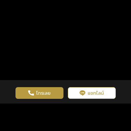
โทรเลย
แชทไลน์
เว็บไซต์นี้มีการใช้งานคุกกี้ เพื่อเพิ่มประสิทธิภาพและประสบการณ์ที่ดี
ดวงดูดี
×
คลิกดูดวงฟรี
ยอมรับ
รู้ก่อน พร้อมกว่า ทุกจังหวะชีวิต
ในการใช้งานเว็บไซต์
นโยบายความเป็นส่วนตัว