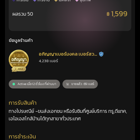
การเงิน
การงาน
โชคลาภ
สุขภาพ
1,599
ผลรวม 50
฿
ข้อมูลร้านค้า
อภิญญาเบอร์มงคล เบอร์สวย
ร้านยืนยันแล้ว
4,238 เบอร์
เลขศาสตร์
Active เมื่อ 12 ชั่วโมง ที่ผ่านมา
ขายแล้ว : 651 เบอร์
การรับสินค้า
ทางไปรษณีย์ -ขนส่งเอกชน หรือรับซิมที่ศูนย์บริการ ทรู,ดีแทค,
เอไอเอสไกล้บ้านได้ทุกสาขาทั่วประเทศ
การชำระเงิน