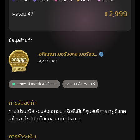
การเงิน
การงาน
ความรัก
โชคลาภ
สุขภาพ
2,999
ผลรวม 47
฿
ข้อมูลร้านค้า
อภิญญาเบอร์มงคล เบอร์สวย
ร้านยืนยันแล้ว
4,237 เบอร์
เลขศาสตร์
Active เมื่อ 16 ชั่วโมง ที่ผ่านมา
ขายแล้ว : 652 เบอร์
การรับสินค้า
ทางไปรษณีย์ -ขนส่งเอกชน หรือรับซิมที่ศูนย์บริการ ทรู,ดีแทค,
เอไอเอสไกล้บ้านได้ทุกสาขาทั่วประเทศ
การชำระเงิน